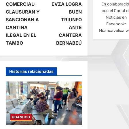
COMERCIAL:
EVZA LOGRA
En colaboraci
v
con el Portal 
CLAUSURAN Y
BUEN
Noticias en
e
SANCIONAN A
TRIUNFO
Facebook:
CANTINA
ANTE
Huancavelica.
g
ILEGAL EN EL
CANTERA
TAMBO
BERNABEÚ
a
c
i
Historias relacionadas
ó
n
d
HUANUCO
e