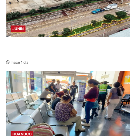
JUNIN
YANACANCHA: ALCALDE CUESTIONADO POR
OBRA INCONCLUSA DE I.E.
hace 1 día
HUANUCO