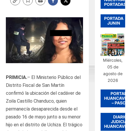
PORTADAS
PORTADA
JUNIN
Miércoles,
05 de
agosto de
PRIMICIA.
– El Ministerio Público del
2026
Distrito Fiscal de San Martín
confirmó la ubicación del cadáver de
PORTADA
HUANCAVEL
Zoila Castillo Chanduco, quien
– PASCO
permanecía desaparecida desde el
pasado 16 de mayo junto a su menor
DIARIO
JUDICIAL
hijo en el distrito de Uchiza. El trágico
HUANCAVEL