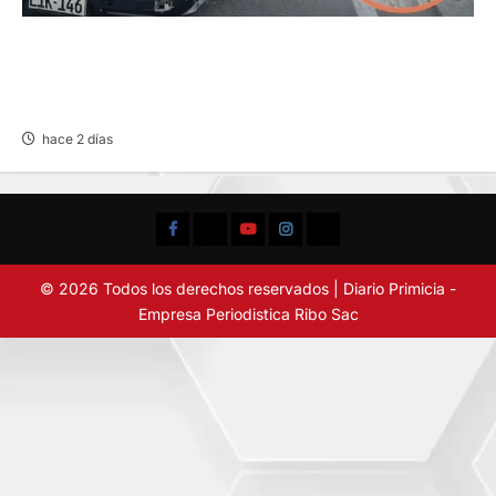
CHOQUE CAMIONETA Y AUTOMOVIL: DEJA
VARIOS HERIDOS EN LA CARRETERA
CENTRAL
hace 2 días
Facebook
TikTok
YouTube
Instagram
X
© 2026 Todos los derechos reservados | Diario Primicia -
Empresa Periodistica Ribo Sac