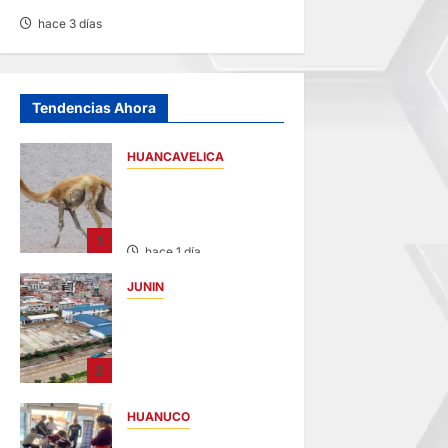
hace 3 días
Tendencias Ahora
HUANCAVELICA
HUANCAVELICA:
SARNA AMENAZA A
LAS VICUÑAS
1
hace 1 día
JUNIN
YANACANCHA:
ALCALDE
CUESTIONADO POR
2
OBRA INCONCLUSA
DE I.E.
HUANUCO
hace 1 día
LIMA-HUÁNUCO: