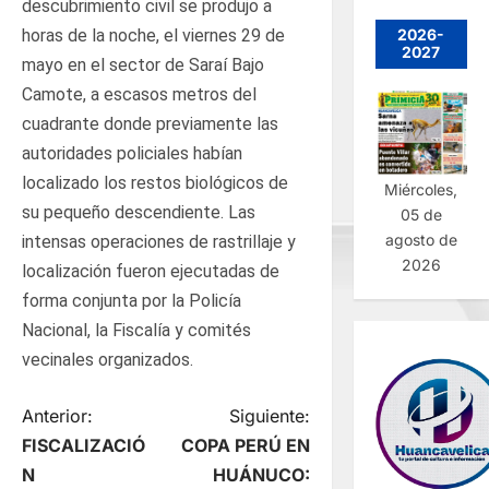
descubrimiento civil se produjo a
2026-
horas de la noche, el viernes 29 de
2027
mayo en el sector de Saraí Bajo
Camote, a escasos metros del
cuadrante donde previamente las
autoridades policiales habían
localizado los restos biológicos de
Miércoles,
su pequeño descendiente. Las
05 de
agosto de
intensas operaciones de rastrillaje y
2026
localización fueron ejecutadas de
forma conjunta por la Policía
Nacional, la Fiscalía y comités
vecinales organizados.
N
Anterior:
Siguiente:
FISCALIZACIÓ
COPA PERÚ EN
a
N
HUÁNUCO: