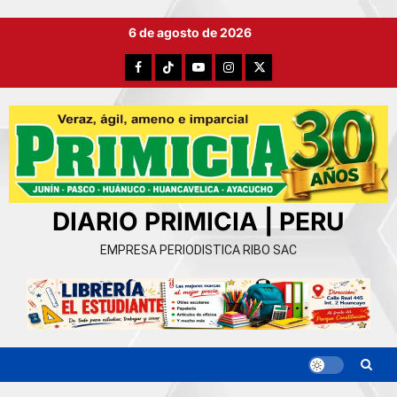
Ir
6 de agosto de 2026
al
contenido
Facebook
TikTok
YouTube
Instagram
X
DIARIO PRIMICIA | PERU
EMPRESA PERIODISTICA RIBO SAC