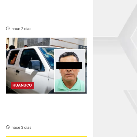
HUÁNUCO: LUIS MACHA ES
EL NUEVO DIRECTOR
REGIONAL DE SALUD
hace 2 días
HUANUCO
SENTENCIADO POR
HOMICIDIO DE MADRE Y SU
BEBÉ EN MARGOS
hace 3 días