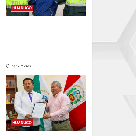
HUANUCO
DICTAN PRISIÓN
PREVENTIVA A SUJETO QUE
AGREDIÓ Y AMENAZÓ CON
ARMA A SUS HIJOS EN
LAURICOCHA
hace 2 días
HUANUCO