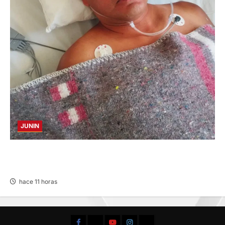
JUNIN
BUSCAN A FAMILIARES: DE PACIENTE
INTERNADO EN HOSPITAL DE JAUJA
hace 11 horas
Facebook
TikTok
YouTube
Instagram
X