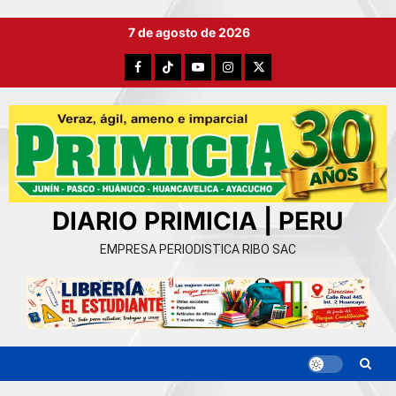
Ir
7 de agosto de 2026
al
contenido
Facebook
TikTok
YouTube
Instagram
X
DIARIO PRIMICIA | PERU
EMPRESA PERIODISTICA RIBO SAC