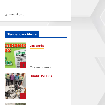
CONSTRUCTORES GANA 2-0
A MUNICIPAL DE CHACOS
hace 4 días
Tendencias Ahora
JEE JUNÍN
PUBLICACIÓN JEE
JUNÍN – VIERNES
07/AGO/2026
1
hace 7 horas
HUANCAVELICA
EN CHURCAMPA:
“LOS
DESMANTELADORE
2
S DE CHONTA” SON
DETENIDOS