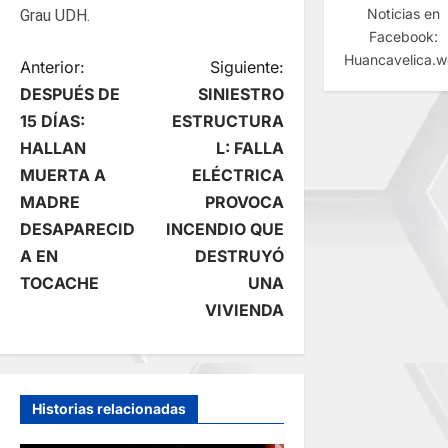
Noticias en
Grau UDH.
Facebook:
Huancavelica.
N
Anterior:
Siguiente:
DESPUÉS DE
SINIESTRO
a
15 DÍAS:
ESTRUCTURA
HALLAN
L: FALLA
v
MUERTA A
ELÉCTRICA
e
MADRE
PROVOCA
DESAPARECID
INCENDIO QUE
g
A EN
DESTRUYÓ
TOCACHE
UNA
a
VIVIENDA
c
i
Historias relacionadas
ó