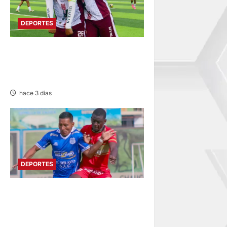
DEPORTES
COPA PERÚ EN PASCO:
SOCIEDAD TIRO 28 GOLEA
12-0 A ACADEMIA PEPE
hace 3 días
DEPORTES
LIGA 2: RESERVA DE SPORT
HUANCAYO FRENTE A
SANTOS FC DE NASCA