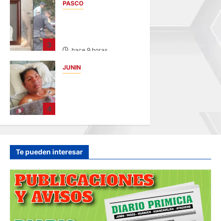
PASCO
hace 7 horas
VILLA RICA:
HALLAN SIN VIDA A
MENOR DE 13 AÑOS
3
hace 9 horas
JUNIN
BUSCAN A
FAMILIARES: DE
PACIENTE
4
INTERNADO EN
HOSPITAL DE
JAUJA
hace 11 horas
Te pueden interesar