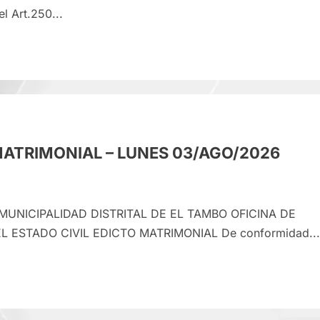
l Art.250...
e
CTO
RIMONIAL
TES
MATRIMONIAL – LUNES 03/AGO/2026
AGO/2026
 MUNICIPALIDAD DISTRITAL DE EL TAMBO OFICINA DE
L ESTADO CIVIL EDICTO MATRIMONIAL De conformidad...
e
CTO