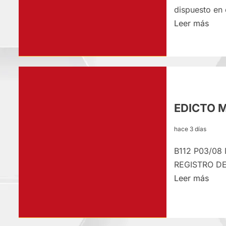
dispuesto en e
Lee
Leer más
más
sobr
EDI
MAT
–
MAR
EDICTO 
04/
hace 3 días
B112 P03/08
REGISTRO DE
Lee
Leer más
más
sobr
EDI