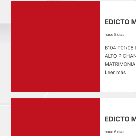
MAT
–
LUN
EDICTO 
03/
hace 5 días
B104 P01/0
ALTO PICHA
MATRIMONIAL 
Lee
Leer más
más
sobr
EDI
MAT
–
EDICTO M
SÁB
01/
hace 6 días