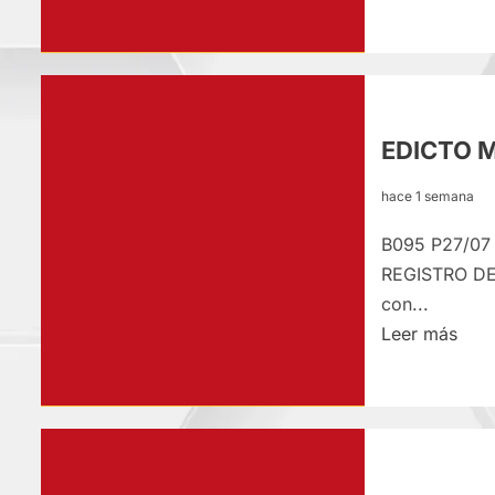
más
sobr
EDI
MAT
–
EDICTO M
JUE
30/
hace 1 semana
B095 P27/07
REGISTRO DE
con...
Lee
Leer más
más
sobr
EDI
MAT
–