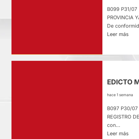
B099 P31/07
PROVINCIA 
De conformid
Lee
Leer más
más
sobr
EDI
MAT
–
EDICTO M
VIE
31/
hace 1 semana
B097 P30/07
REGISTRO DE
con...
Lee
Leer más