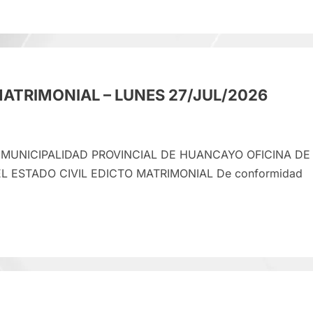
e
CTO
RIMONIAL
ATRIMONIAL – LUNES 27/JUL/2026
VES
JUL/2026
 MUNICIPALIDAD PROVINCIAL DE HUANCAYO OFICINA DE
L ESTADO CIVIL EDICTO MATRIMONIAL De conformidad
e
CTO
RIMONIAL