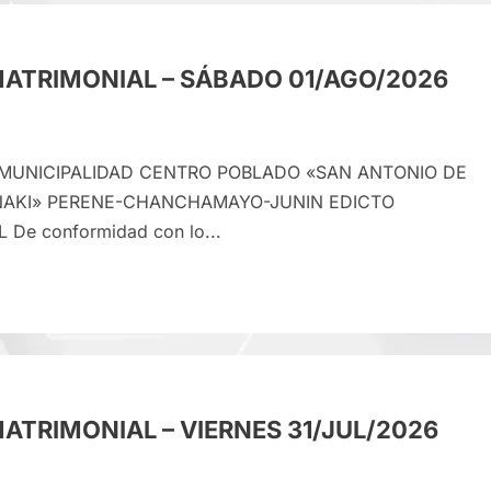
RIMONIAL
ES
MATRIMONIAL – SÁBADO 01/AGO/2026
AGO/2026
8 MUNICIPALIDAD CENTRO POBLADO «SAN ANTONIO DE
NAKI» PERENE-CHANCHAMAYO-JUNIN EDICTO
De conformidad con lo...
e
CTO
RIMONIAL
ATRIMONIAL – VIERNES 31/JUL/2026
ADO
AGO/2026