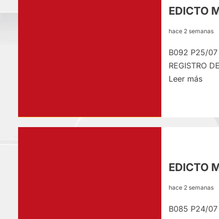
LUN
EDICTO 
27/
hace 2 semanas
B092 P25/07
REGISTRO DE
Lee
Leer más
más
sobr
EDI
MAT
–
SÁB
EDICTO M
25/
hace 2 semanas
B085 P24/07