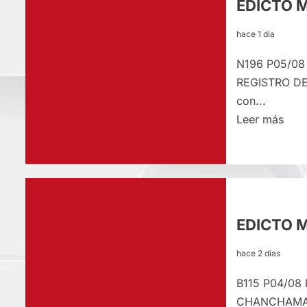
EDICTO 
hace 1 día
N196 P05/08
REGISTRO DE
con...
Lee
Leer más
más
sobr
EDI
MAT
–
EDICTO 
MIÉ
05/
hace 2 días
B115 P04/08
CHANCHAMAYO