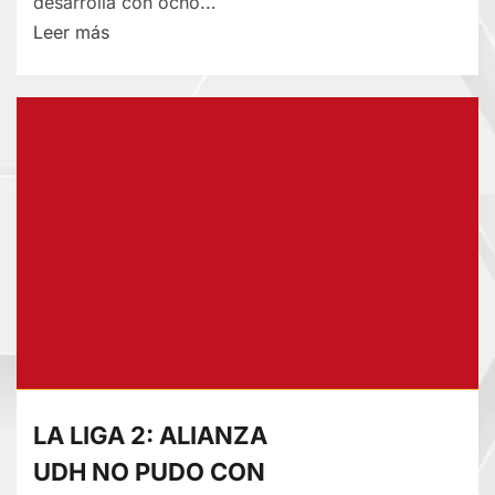
desarrolla con ocho...
Lee
Leer más
más
sobre
COPA
PERU
EN
SU
TERCERA
FASE:
SUMAR
MOTORS
Y
JUVENTUD
ALIANZA
LA LIGA 2: ALIANZA
INICIAN
UDH NO PUDO CON
CON