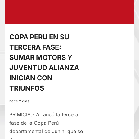
VOLVIÓ
A
PERDER
DE
COPA PERU EN SU
LOCAL
TERCERA FASE:
AHORA
SUMAR MOTORS Y
ANTE
GARCILASO
JUVENTUD ALIANZA
INICIAN CON
TRIUNFOS
hace 2 días
PRIMICIA.- Arrancó la tercera
fase de la Copa Perú
departamental de Junín, que se