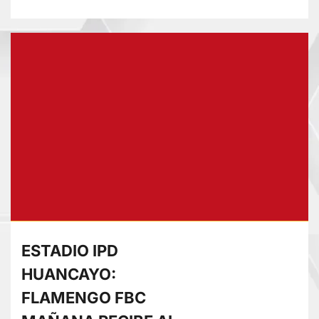
más
sobre
PILOTO
ONDORINO:
DESTACA
EN
XVIII
RALLY
ANDINO
DE
ESCARBAJOS
ESTADIO IPD
HUANCAYO:
FLAMENGO FBC