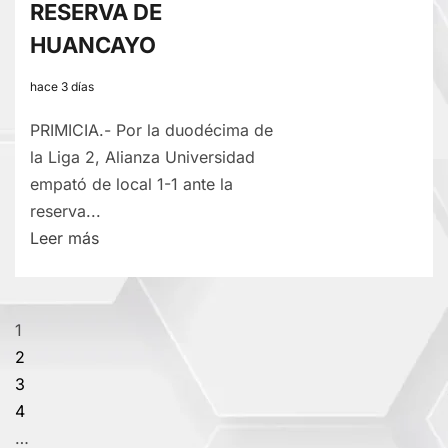
RESERVA DE
TRIUNFOS
HUANCAYO
hace 3 días
PRIMICIA.- Por la duodécima de
la Liga 2, Alianza Universidad
empató de local 1-1 ante la
reserva...
Lee
Leer más
más
sobre
LA
Paginación
1
LIGA
2
2:
de
3
ALIANZA
4
entradas
UDH
…