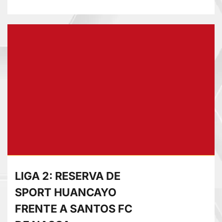
más
sobre
COPA
PERÚ
EN
PASCO:
SOCIEDAD
TIRO
28
GOLEA
12-
0
A
LIGA 2: RESERVA DE
ACADEMIA
SPORT HUANCAYO
PEPE
FRENTE A SANTOS FC