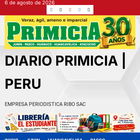
6 de agosto de 2026
Ir
Facebook
TikTok
YouTube
Instagram
X
al
contenido
DIARIO PRIMICIA |
PERU
EMPRESA PERIODISTICA RIBO SAC