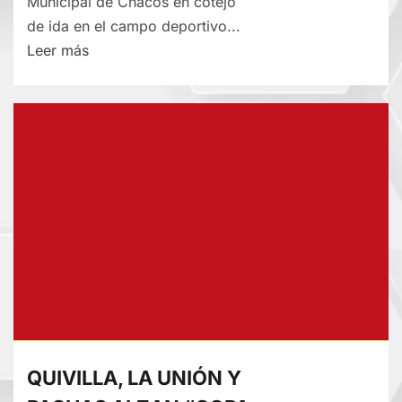
Municipal de Chacos en cotejo
de ida en el campo deportivo...
Lee
Leer más
más
sobre
COPA
PERÚ
DEPARTAMENTAL:
CONSTRUCTORES
GANA
2-
0
A
MUNICIPAL
DE
CHACOS
QUIVILLA, LA UNIÓN Y