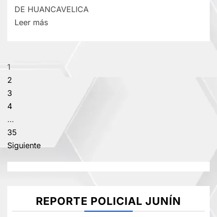
DE HUANCAVELICA
Lee
Leer más
más
sobre
RECTIFICACIÓN
Paginación
1
DE
2
PARTIDA
de
3
–
4
entradas
LUNES
…
20/JUL/2026
35
Siguiente
REPORTE POLICIAL JUNÍN