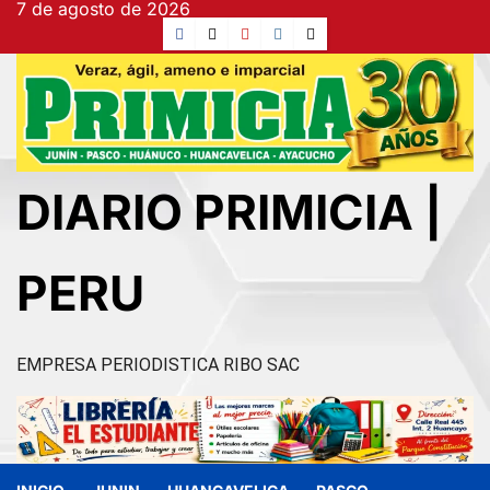
7 de agosto de 2026
Ir
Facebook
TikTok
YouTube
Instagram
X
al
contenido
DIARIO PRIMICIA |
PERU
EMPRESA PERIODISTICA RIBO SAC