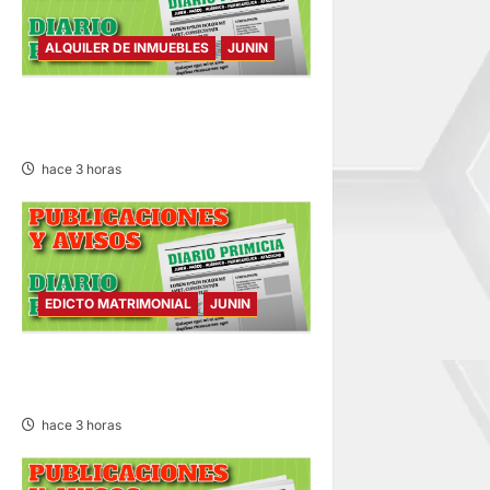
d
ALQUILER DE INMUEBLES
JUNIN
a
ALQUILER DE INMUEBLES –
s
SÁBADO 08/AGO/2026
hace 3 horas
EDICTO MATRIMONIAL
JUNIN
EDICTO MATRIMONIAL –
SÁBADO 08/AGO/2026
hace 3 horas