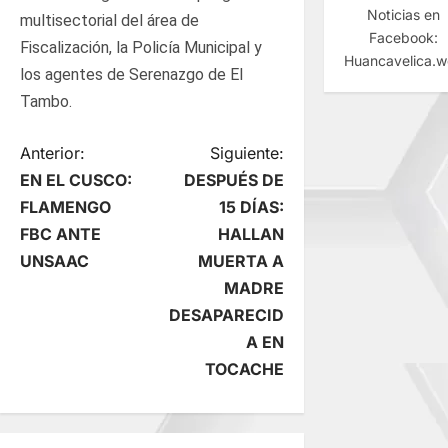
Noticias en
multisectorial del área de
Facebook:
Fiscalización, la Policía Municipal y
Huancavelica.
los agentes de Serenazgo de El
Tambo.
N
Anterior:
Siguiente:
EN EL CUSCO:
DESPUÉS DE
a
FLAMENGO
15 DÍAS:
FBC ANTE
HALLAN
v
UNSAAC
MUERTA A
e
MADRE
DESAPARECID
g
A EN
TOCACHE
a
c