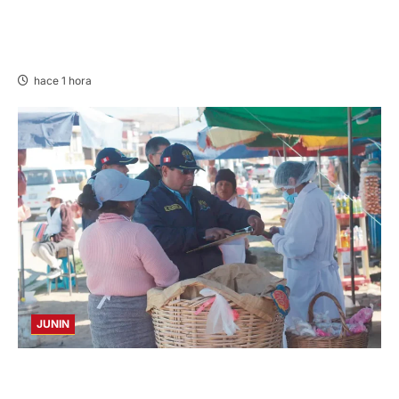
JNE: ENCARGA LA ALCALDÍA DE PILLCO
MARCA A PRIMER REGIDOR JUAN JOSÉ
ROMERO
hace 1 hora
JUNIN
¡QUÉ REINCIDENTE!: CLAUSURA PANADERÍA
EN JAUJA POR LA INMUNDICIA HALLADA