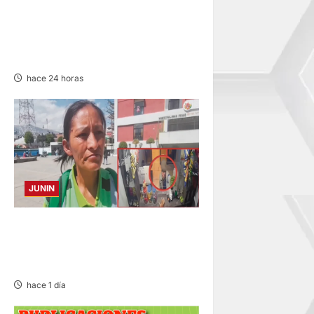
SUSTO, MIEDO Y LAGRIMAS:
SISMO REMECIÓ AYER EN
VARIAS PROVINCIAS DE
JUNÍN
hace 24 horas
JUNIN
HACE 20 DÍAS: BUSCAN A
PANADERO DE 69 AÑOS
DESAPARECIDO
hace 1 día