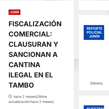
JUNIN
FISCALIZACIÓN
REPORTE
COMERCIAL:
POLICIAL
JUNÍN
CLAUSURAN Y
SANCIONAN A
CANTINA
ILEGAL EN EL
Sábado, 08
TAMBO
hace 2 meses(Última
actualización:hace 2 meses)
NUESTRAS