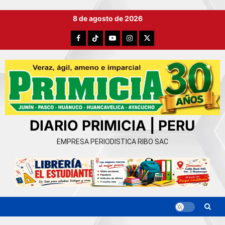
Ir
8 de agosto de 2026
al
contenido
Facebook
TikTok
YouTube
Instagram
X
DIARIO PRIMICIA | PERU
EMPRESA PERIODISTICA RIBO SAC