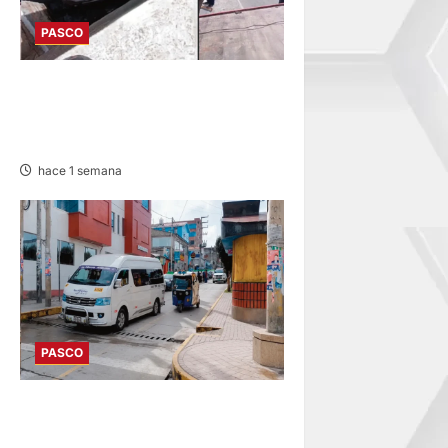
PASCO
EN FATAL ACCIDENTE:
VEHÍCULO CAE A RÍO POR
HUAYLLAY Y DEJA HERIDOS
hace 1 semana
PASCO
DESDE AGOSTO: BAJARÁN
PASAJES URBANOS ENTRE