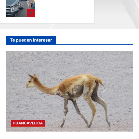
CAMIONETA Y
AUTOMOVIL: DEJA
4
VARIOS HERIDOS
EN LA CARRETERA
CENTRAL
hace 9 horas
Te pueden interesar
HUANCAVELICA