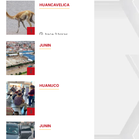
HUANCAVELICA
HUANCAVELICA:
SARNA AMENAZA A
LAS VICUÑAS
1
hace 3 horas
JUNIN
YANACANCHA:
ALCALDE
CUESTIONADO POR
2
OBRA INCONCLUSA
DE I.E.
HUANUCO
hace 5 horas
LIMA-HUÁNUCO:
DENUNCIAN HURTO
DE EQUIPAJES Y
3
MERCADERÍA EN
BUS
JUNIN
INTERPROVINCIAL
CHOQUE
hace 8 horas