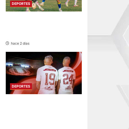
DEPORTES
COPA PERÚ
DEPARTAMENTAL DE JUNÍN
EN SU SEGUNDA JORNADA
hace 2 días
DEPORTES
FUNDADO EN 1924:
UNIVERSITARIO DE
DEPORTES RECUERDA CII SU
ANIVERSARIO