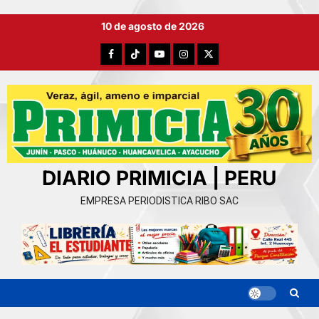
Ir
10 de agosto de 2026
al
contenido
Facebook
TikTok
YouTube
Instagram
X
DIARIO PRIMICIA | PERU
EMPRESA PERIODISTICA RIBO SAC