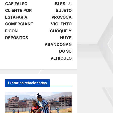
a
CAE FALSO
BLES…!:
CLIENTE POR
SUJETO
v
ESTAFAR A
PROVOCA
e
COMERCIANT
VIOLENTO
E CON
CHOQUE Y
g
DEPÓSITOS
HUYE
ABANDONAN
a
DO SU
c
VEHÍCULO
i
ó
Historias relacionadas
n
d