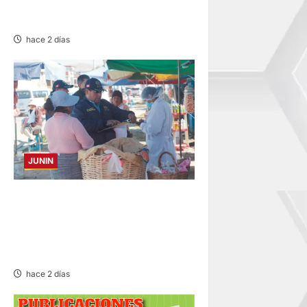
DE UNA FAMILIA SALVAN DE
MORIR
hace 2 días
JUNIN
¡QUÉ REINCIDENTE!:
CLAUSURA PANADERÍA EN
JAUJA POR LA INMUNDICIA
HALLADA
hace 2 días