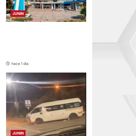
JUNIN
UNCP: RESULTADOS DEL
EXAMEN DE ADMISIÓN 2026-
II – AREAS I Y IV – SÁBADO 08
AGOSTO 2026
hace 1 día
JUNIN