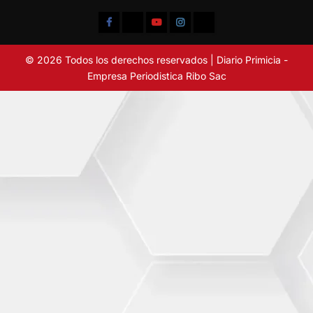
Facebook
TikTok
YouTube
Instagram
X
© 2026 Todos los derechos reservados | Diario Primicia -
Empresa Periodistica Ribo Sac