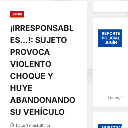
JUNIN
¡IRRESPONSABL
REPORTE
ES…!: SUJETO
POLICIAL
JUNÍN
PROVOCA
VIOLENTO
CHOQUE Y
HUYE
Lunes, 10
ABANDONANDO
SU VEHÍCULO
hace 1 mes(Última
NUESTRAS