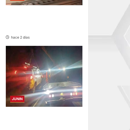
VIOLENTO CHOQUE: DEJA
CINCO HERIDOS POR EL
“CAMINITO DE HUANCAYO”
hace 2 días
JUNIN
VOLCADURA EN CARRETERA
CENTRAL: CINCO MIEMBROS