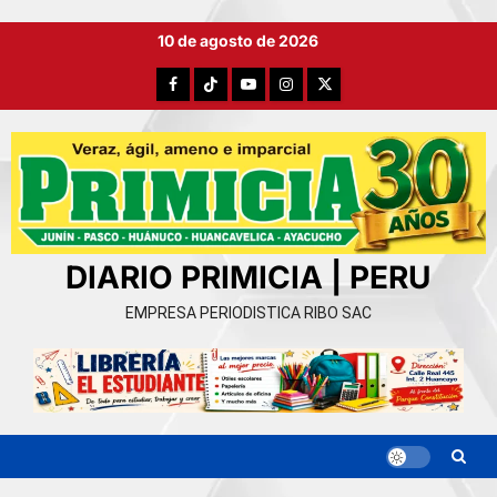
Ir
10 de agosto de 2026
al
contenido
Facebook
TikTok
YouTube
Instagram
X
DIARIO PRIMICIA | PERU
EMPRESA PERIODISTICA RIBO SAC