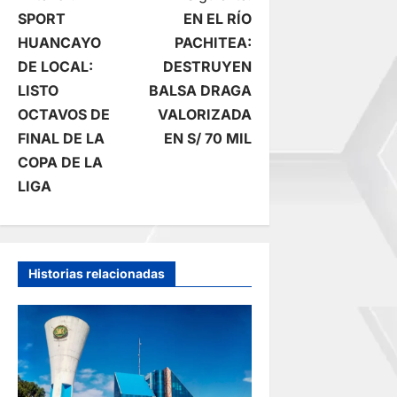
N
SPORT
EN EL RÍO
a
HUANCAYO
PACHITEA:
DE LOCAL:
DESTRUYEN
v
LISTO
BALSA DRAGA
e
OCTAVOS DE
VALORIZADA
FINAL DE LA
EN S/ 70 MIL
g
COPA DE LA
LIGA
a
c
i
Historias relacionadas
ó
n