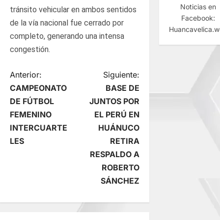
Noticias en
tránsito vehicular en ambos sentidos
Facebook:
de la vía nacional fue cerrado por
Huancavelica.
completo, generando una intensa
congestión.
N
Anterior:
Siguiente:
CAMPEONATO
BASE DE
a
DE FÚTBOL
JUNTOS POR
FEMENINO
EL PERÚ EN
v
INTERCUARTE
HUÁNUCO
e
LES
RETIRA
RESPALDO A
g
ROBERTO
SÁNCHEZ
a
c