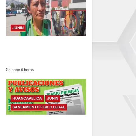
JUNIN
HACE 20 DÍAS: BUSCAN A
PANADERO DE 69 AÑOS
DESAPARECIDO
hace 9 horas
HUANCAVELICA
JUNIN
SANEAMIENTO FÍSICO LEGAL
SANEAMIENTO FÍSICO LEGAL
– VIERNES 07/AGO/2026