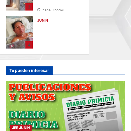
MENOR DE 13 AÑOS
3
hace 3 horas
JUNIN
BUSCAN A
FAMILIARES: DE
PACIENTE
4
INTERNADO EN
HOSPITAL DE
JAUJA
hace 5 horas
Te pueden interesar
JEE JUNÍN