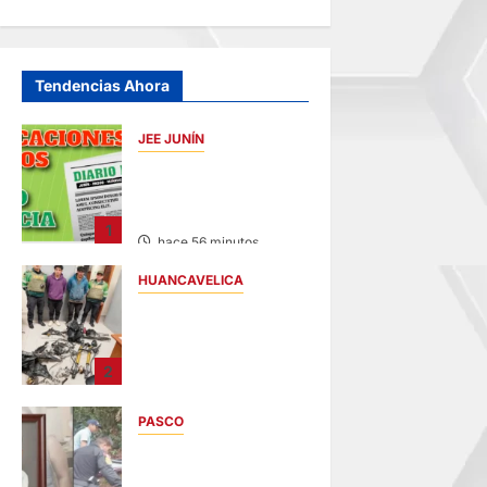
Tendencias Ahora
JEE JUNÍN
PUBLICACIÓN JEE
JUNÍN – VIERNES
07/AGO/2026
1
hace 56 minutos
HUANCAVELICA
EN CHURCAMPA:
“LOS
DESMANTELADORE
2
S DE CHONTA” SON
DETENIDOS
PASCO
hace 1 hora
VILLA RICA:
HALLAN SIN VIDA A