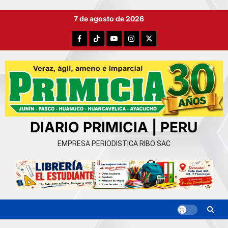
Ir
7 de agosto de 2026
al
contenido
Facebook
TikTok
YouTube
Instagram
X
DIARIO PRIMICIA | PERU
EMPRESA PERIODISTICA RIBO SAC