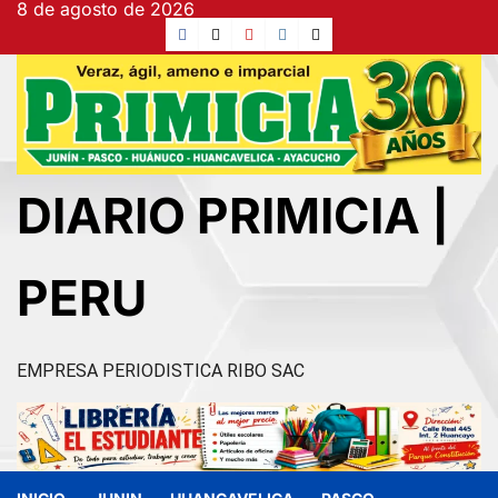
8 de agosto de 2026
Ir
Facebook
TikTok
YouTube
Instagram
X
al
contenido
DIARIO PRIMICIA |
PERU
EMPRESA PERIODISTICA RIBO SAC