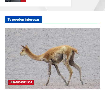
VARIOS HERIDOS
EN LA CARRETERA
CENTRAL
hace 22 horas
Te pueden interesar
HUANCAVELICA
HUANCAVELICA: SARNA AMENAZA A LAS
VICUÑAS