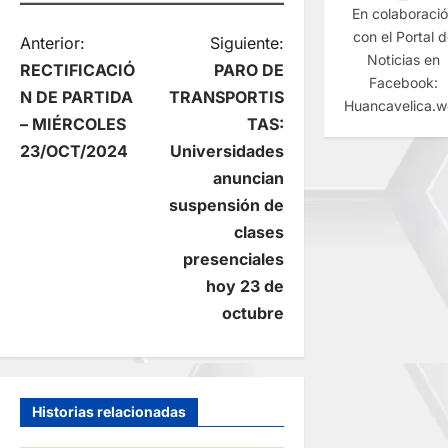
En colaboraci
con el Portal 
N
Anterior:
Siguiente:
Noticias en
RECTIFICACIÓ
PARO DE
Facebook:
a
N DE PARTIDA
TRANSPORTIS
Huancavelica.
– MIÉRCOLES
TAS:
v
23/OCT/2024
Universidades
e
anuncian
suspensión de
g
clases
presenciales
a
hoy 23 de
c
octubre
i
ó
Historias relacionadas