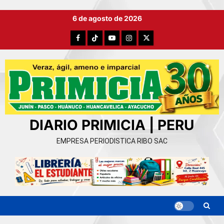
Ir
6 de agosto de 2026
al
contenido
Facebook
TikTok
YouTube
Instagram
X
DIARIO PRIMICIA | PERU
EMPRESA PERIODISTICA RIBO SAC