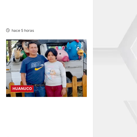
SÚNGARO ESTARÍA USANDO
MAQUINARIA MUNICIPAL EN
TERRENO PRIVADO
hace 5 horas
HUANUCO
PUMAHUASI: BUSCAN
ADOLESCENTE DE 13 AÑOS
DESAPARECIDA POR LAS
DELICIAS