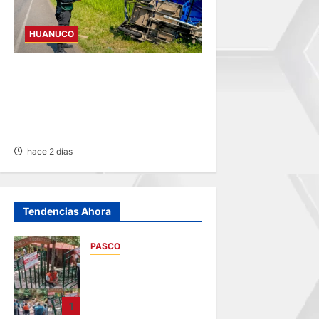
HUANUCO
ANCIANA FALLECE TRAS
CHOQUE DE CAMIÓN Y
MOTOKAR EN LA CARRETERA
FERNANDO BELAUNDE
hace 2 días
Tendencias Ahora
PASCO
POR MUERTE DE
ESCOLAR:
CLAUSURAN LA
1
CASCADA ‘EL LEÓN’