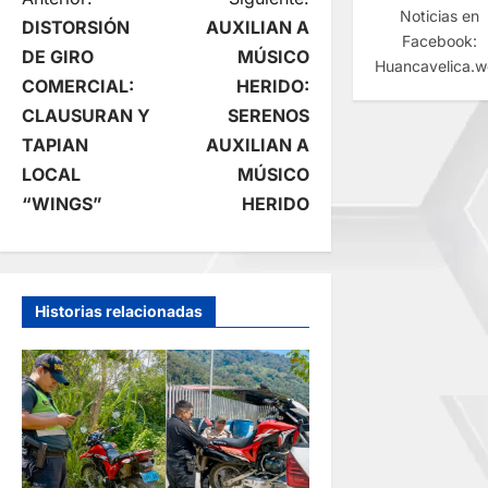
N
Noticias en
DISTORSIÓN
AUXILIAN A
Facebook:
a
DE GIRO
MÚSICO
Huancavelica.
COMERCIAL:
HERIDO:
v
CLAUSURAN Y
SERENOS
e
TAPIAN
AUXILIAN A
LOCAL
MÚSICO
g
“WINGS”
HERIDO
a
c
Historias relacionadas
i
ó
n