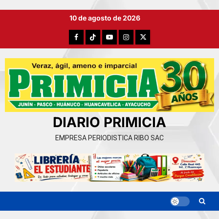
Ir
10 de agosto de 2026
al
contenido
Facebook
TikTok
YouTube
Instagram
X
DIARIO PRIMICIA
EMPRESA PERIODISTICA RIBO SAC