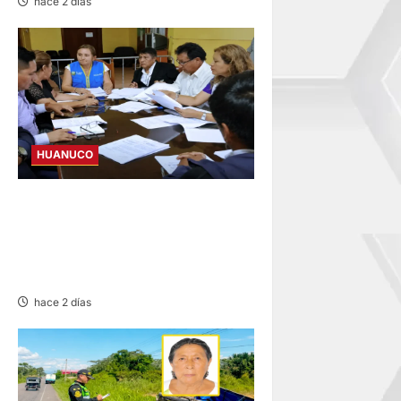
hace 2 días
HUANUCO
JNE: ENCARGA LA ALCALDÍA
DE PILLCO MARCA A PRIMER
REGIDOR JUAN JOSÉ
ROMERO
hace 2 días