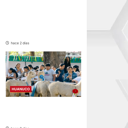
INTERVENCIÓN: DETIENEN A
COMERCIANTE POR
CONDUCIR EN PRESUNTO
ESTADO DE EBRIEDAD EN
AMARILIS
hace 2 días
HUANUCO
FAICA 2026: REUNIRÁ A 378
EMPRENDEDORES DE LAS 11
PROVINCIAS DE HUÁNUCO