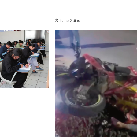
IDOS EN LA
Y CAMIÓN DEJANDO DAÑOS DE
TRAL
CONSIDERACIÓN
hace 2 días
CAYO, TARMA Y
NA HUMANA,
ERECHO CON MÁS
LA UNCP