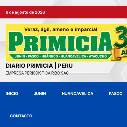
Ir
6 de agosto de 2026
al
contenido
DIARIO PRIMICIA | PERU
EMPRESA PERIODISTICA RIBO SAC
INICIO
JUNIN
HUANCAVELICA
PASCO
CONTACTO