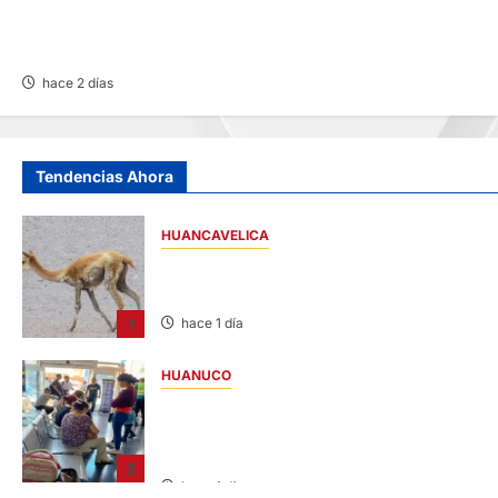
CHOQUE ENTRE MINIVÁN Y AUTOMÓVIL
DEJA HERIDOS Y CONGESTIÓN
VEHICULAR
hace 2 días
Tendencias Ahora
HUANCAVELICA
HUANCAVELICA: SARNA AMENAZA A LAS
VICUÑAS
1
hace 1 día
HUANUCO
LIMA-HUÁNUCO: DENUNCIAN HURTO DE
EQUIPAJES Y MERCADERÍA EN BUS
INTERPROVINCIAL
3
hace 1 día