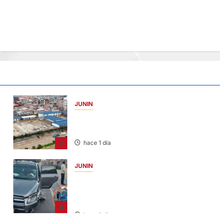
JUNIN
YANACANCHA: ALCALDE CUESTIONADO
POR OBRA INCONCLUSA DE I.E.
2
hace 1 día
JUNIN
CHOQUE CAMIONETA Y AUTOMOVIL: DEJ
VARIOS HERIDOS EN LA CARRETERA
CENTRAL
4
hace 1 día