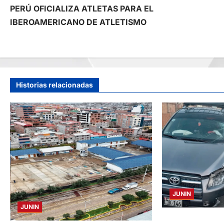
PERÚ OFICIALIZA ATLETAS PARA EL
a
IBEROAMERICANO DE ATLETISMO
v
e
g
Historias relacionadas
a
c
i
ó
JUNIN
n
JUNIN
d
CHOQUE CAMIONE