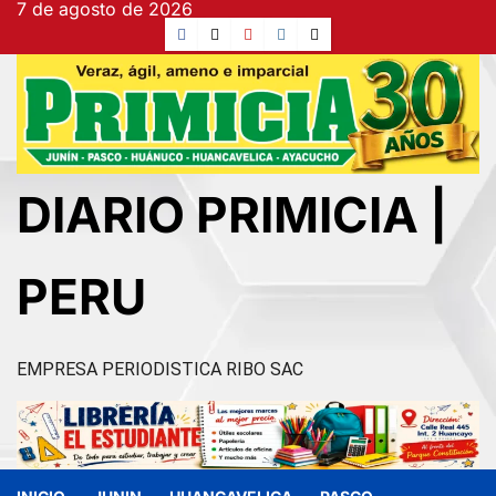
7 de agosto de 2026
Ir
Facebook
TikTok
YouTube
Instagram
X
al
contenido
DIARIO PRIMICIA |
PERU
EMPRESA PERIODISTICA RIBO SAC