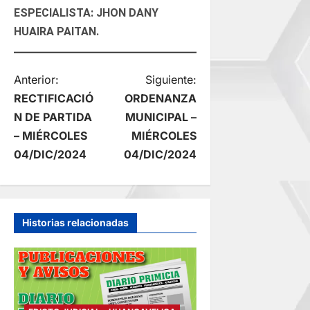
ESPECIALISTA: JHON DANY
HUAIRA PAITAN.
N
Anterior:
Siguiente:
RECTIFICACIÓ
ORDENANZA
a
N DE PARTIDA
MUNICIPAL –
– MIÉRCOLES
MIÉRCOLES
v
04/DIC/2024
04/DIC/2024
e
g
Historias relacionadas
a
c
i