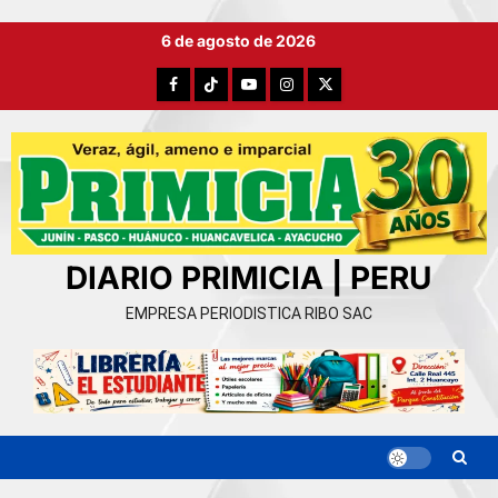
Ir
6 de agosto de 2026
al
contenido
Facebook
TikTok
YouTube
Instagram
X
DIARIO PRIMICIA | PERU
EMPRESA PERIODISTICA RIBO SAC