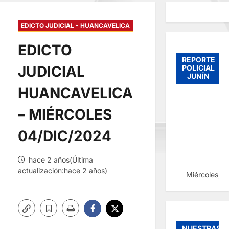
EDICTO JUDICIAL - HUANCAVELICA
EDICTO
REPORTE
JUDICIAL
POLICIAL
JUNÍN
HUANCAVELICA
– MIÉRCOLES
04/DIC/2024
hace 2 años(Última
actualización:hace 2 años)
Miércoles, 
NUESTRAS