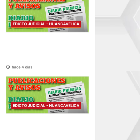
a
s
EDICTO JUDICIAL - HUANCAVELICA
EDICTO JUDICIAL
HUANCAVELICA – LUNES
03/AGO/2026
hace 4 días
EDICTO JUDICIAL - HUANCAVELICA
EDICTO JUDICIAL
HUANCAVELICA –
MIÉRCOLES 22/JUL/2026