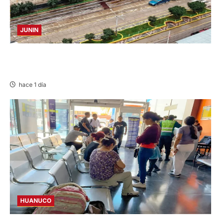
JUNIN
YANACANCHA: ALCALDE CUESTIONADO POR
OBRA INCONCLUSA DE I.E.
hace 1 día
HUANUCO