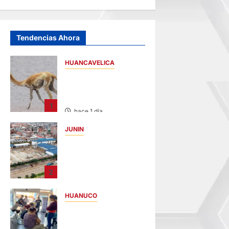
Tendencias Ahora
HUANCAVELICA
HUANCAVELICA:
SARNA AMENAZA A
LAS VICUÑAS
1
hace 1 día
JUNIN
YANACANCHA:
ALCALDE
CUESTIONADO POR
2
OBRA INCONCLUSA
DE I.E.
HUANUCO
hace 1 día
LIMA-HUÁNUCO:
DENUNCIAN HURTO