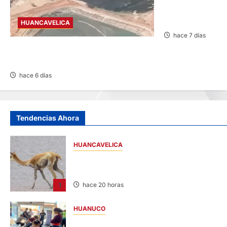
DESPISTA TRAS 
VACA
HUANCAVELICA
hace 7 días
SAN PEDRO DE CORIS: INCENDIO EN
PLANTA PROCESADORA DE OCP
hace 6 días
Tendencias Ahora
HUANCAVELICA
HUANCAVELICA: SARNA AMENAZA A LAS
VICUÑAS
1
hace 20 horas
HUANUCO
LIMA-HUÁNUCO: DENUNCIAN HURTO DE