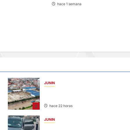
hace 1 semana
IMPACTAR CONTRA UNA
JUNIN
YANACANCHA: ALCALDE CUESTIONADO
POR OBRA INCONCLUSA DE I.E.
2
hace 22 horas
JUNIN
CHOQUE CAMIONETA Y AUTOMOVIL: DEJ