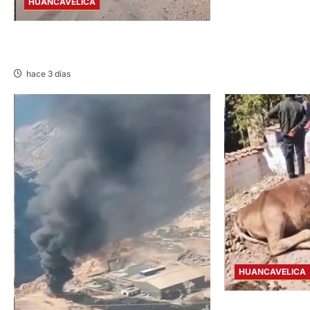
HUANCAVELICA
AHUAYCHA: FALLA DE FRENO DEJA UNA
FALLECIDA Y DOS HERIDOS
hace 3 días
HUANCAVELICA
HUANCAVELICA–L