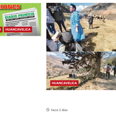
S
HUANCAVELICA
– MIÉRCOLES
HUANCAVELICA
TAYACAJA: OCHO HERIDOS TRAS CAE
CAMIÓN UNOS 50 METROS
hace 2 días