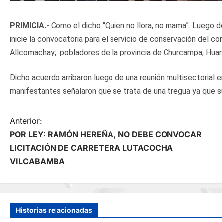
PRIMICIA.-
Como el dicho “Quien no llora, no mama”. Luego de
inicie la convocatoria para el servicio de conservación del 
Allcomachay; pobladores de la provincia de Churcampa, Huan
Dicho acuerdo arribaron luego de una reunión multisectorial 
manifestantes señalaron que se trata de una tregua ya que su
N
Anterior:
POR LEY: RAMÓN HEREÑA, NO DEBE CONVOCAR
a
LICITACIÓN DE CARRETERA LUTACOCHA
VILCABAMBA
v
e
g
Historias relacionadas