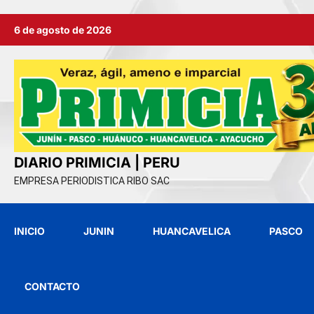
Ir
6 de agosto de 2026
al
contenido
DIARIO PRIMICIA | PERU
EMPRESA PERIODISTICA RIBO SAC
INICIO
JUNIN
HUANCAVELICA
PASCO
CONTACTO