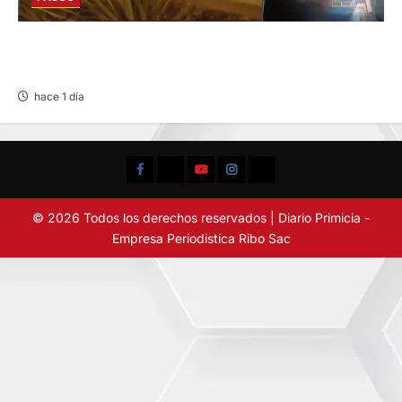
EN HUARIACA: CONTROLAN INCENDIO QUE
AMENAZABA VIVIENDAS
hace 1 día
Facebook
TikTok
YouTube
Instagram
X
© 2026 Todos los derechos reservados | Diario Primicia -
Empresa Periodistica Ribo Sac