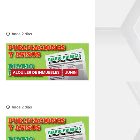
CLAUSURA PANADERÍA EN
JAUJA POR LA INMUNDICIA
HALLADA
hace 2 días
ALQUILER DE INMUEBLES
JUNIN
ALQUILER DE INMUEBLES –
SÁBADO 08/AGO/2026
hace 2 días