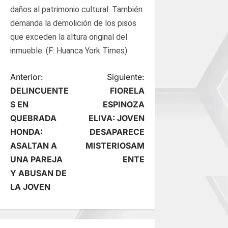
daños al patrimonio cultural. También
demanda la demolición de los pisos
que exceden la altura original del
inmueble. (F: Huanca York Times)
N
Anterior:
Siguiente:
DELINCUENTE
FIORELA
a
S EN
ESPINOZA
QUEBRADA
ELIVA: JOVEN
v
HONDA:
DESAPARECE
e
ASALTAN A
MISTERIOSAM
UNA PAREJA
ENTE
g
Y ABUSAN DE
LA JOVEN
a
c