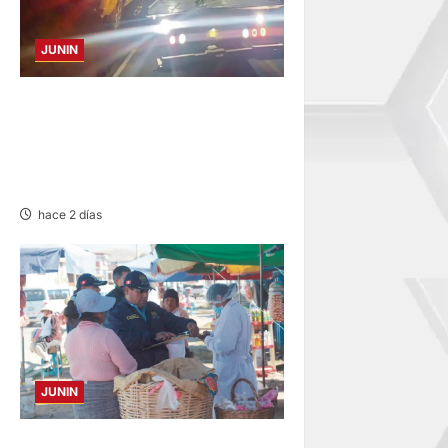
JUNIN
VOLCADURA EN CARRETERA
CENTRAL: CINCO MIEMBROS
DE UNA FAMILIA SALVAN DE
MORIR
hace 2 días
JUNIN
¡QUÉ REINCIDENTE!: