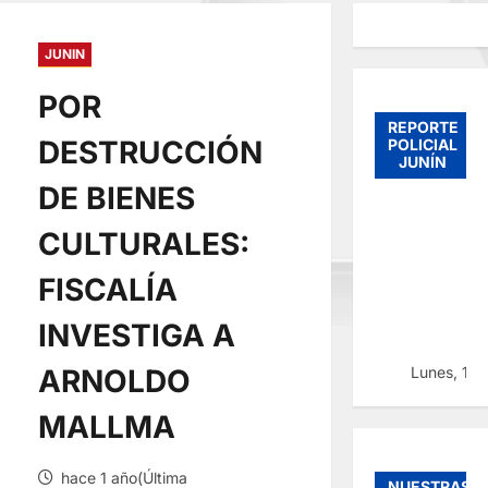
JUNIN
POR
REPORTE
DESTRUCCIÓN
POLICIAL
JUNÍN
DE BIENES
CULTURALES:
FISCALÍA
INVESTIGA A
Lunes, 10
ARNOLDO
MALLMA
hace 1 año(Última
NUESTRAS