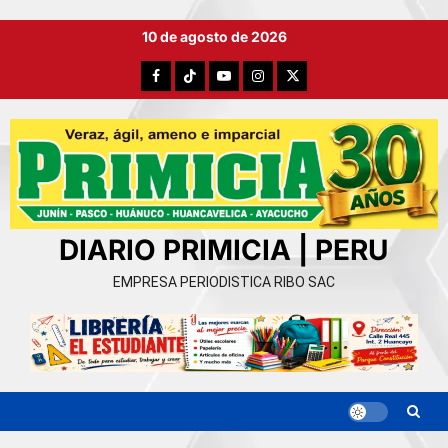
Ir
10 de agosto de 2026
al
contenido
Facebook
TikTok
YouTube
Instagram
X
DIARIO PRIMICIA | PERU
EMPRESA PERIODISTICA RIBO SAC