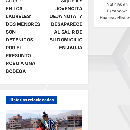
N
Anterior:
Siguiente:
Noticias en
EN LOS
JOVENCITA
Facebook:
a
LAURELES:
DEJA NOTA: Y
Huancavelica.
DOS MENORES
DESAPARECE
v
SON
AL SALIR DE
e
DETENIDOS
SU DOMICILIO
POR EL
EN JAUJA
g
PRESUNTO
ROBO A UNA
a
BODEGA
c
i
Historias relacionadas
ó
n