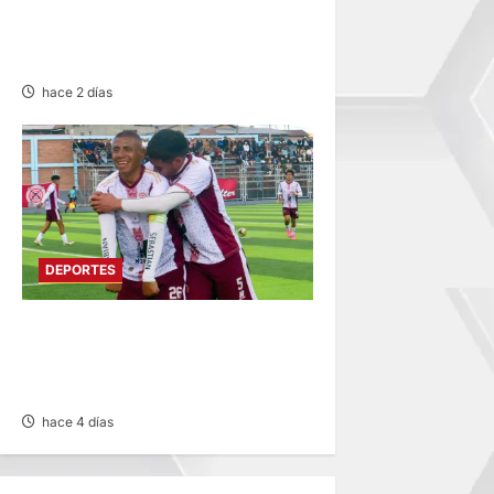
INTERMAGISTERIAL DE
FÚTBOL CON 32
REPRESENTATIVOS
hace 2 días
DEPORTES
COPA PERÚ EN PASCO:
SOCIEDAD TIRO 28 GOLEA
12-0 A ACADEMIA PEPE
hace 4 días