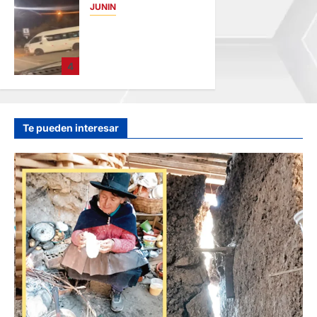
JUNIN
hace 18 horas
VIOLENTO
CHOQUE: DEJA
CINCO HERIDOS
4
POR EL “CAMINITO
DE HUANCAYO”
hace 20 horas
Te pueden interesar