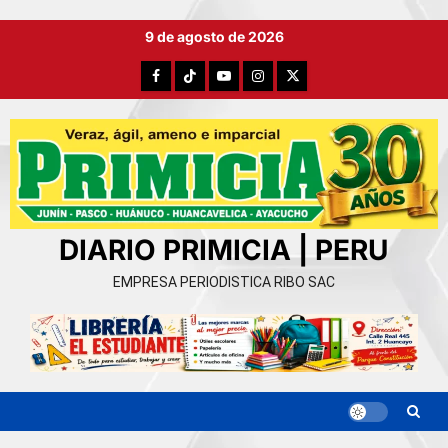
Ir
9 de agosto de 2026
al
contenido
Facebook
TikTok
YouTube
Instagram
X
DIARIO PRIMICIA | PERU
EMPRESA PERIODISTICA RIBO SAC