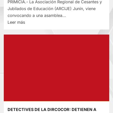
PRIMICIA.- La Asociación Regional de Cesantes y
Jubilados de Educación (ARCIJE) Junín, viene
convocando a una asamblea...
Lee
Leer más
más
sobre
PARA
EL
JUEVES
04
DE
JUNIO:
ARCIJE
JUNÍN
ALISTA
ASAMBLEA
DETECTIVES DE LA DIRCOCOR: DETIENEN A
GENERAL