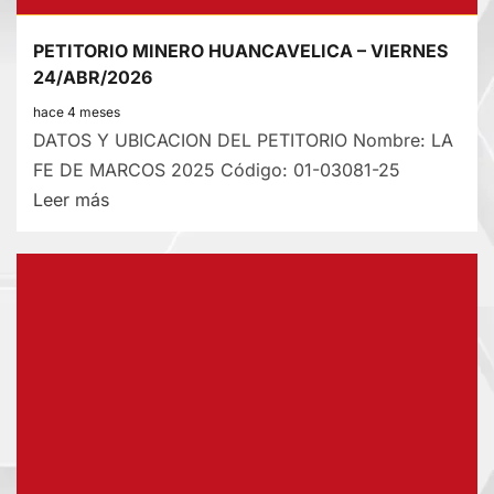
UNA
PETITORIO MINERO HUANCAVELICA – VIERNES
COIMA
24/ABR/2026
EN
hace 4 meses
TARMA
DATOS Y UBICACION DEL PETITORIO Nombre: LA
FE DE MARCOS 2025 Código: 01-03081-25
Lee
Leer más
más
sobre
PETITORIO
MINERO
HUANCAVELICA
–
VIERNES
24/ABR/2026