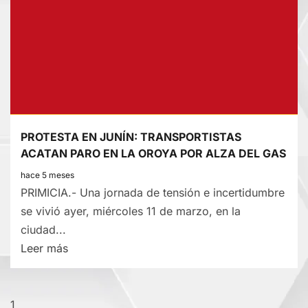
DE
JUNIO:
ESPAÑA
PREVIO
AL
MUNDIAL
JUGARÁ
PROTESTA EN JUNÍN: TRANSPORTISTAS
CON
ACATAN PARO EN LA OROYA POR ALZA DEL GAS
PERÚ
hace 5 meses
EN
PRIMICIA.- Una jornada de tensión e incertidumbre
MÉXICO
se vivió ayer, miércoles 11 de marzo, en la
ciudad...
Lee
Leer más
más
sobre
PROTESTA
1