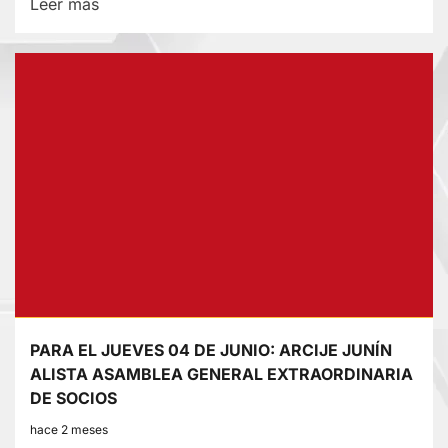
Lee
Leer más
más
sobre
SERENOS
RESCATAN:
A
DOS
SUJETOS
EBRIOS
QUE
CAYERON
AL
CANAL
PARA EL JUEVES 04 DE JUNIO: ARCIJE JUNÍN
EN
ALISTA ASAMBLEA GENERAL EXTRAORDINARIA
CONCEPCIÓN
DE SOCIOS
hace 2 meses