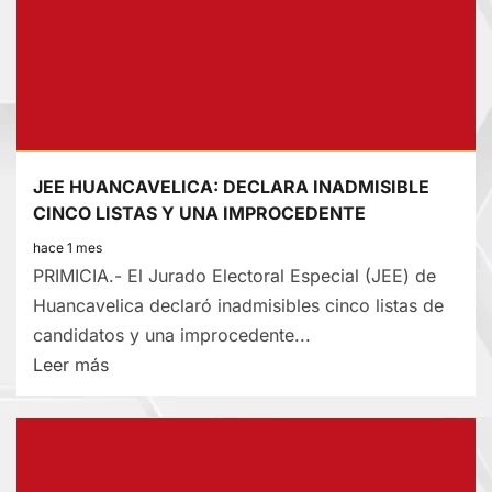
A
PROVEEDORES
IMPEDIDOS
POR
EL
ESTADO
JEE HUANCAVELICA: DECLARA INADMISIBLE
CINCO LISTAS Y UNA IMPROCEDENTE
hace 1 mes
PRIMICIA.- El Jurado Electoral Especial (JEE) de
Huancavelica declaró inadmisibles cinco listas de
candidatos y una improcedente...
Lee
Leer más
más
sobre
JEE
HUANCAVELICA: