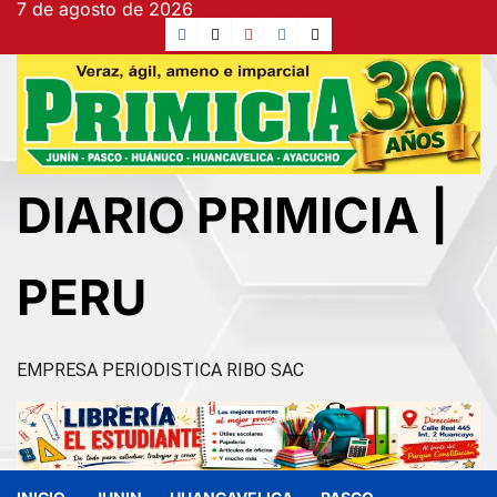
7 de agosto de 2026
Ir
Facebook
TikTok
YouTube
Instagram
X
al
contenido
DIARIO PRIMICIA |
PERU
EMPRESA PERIODISTICA RIBO SAC