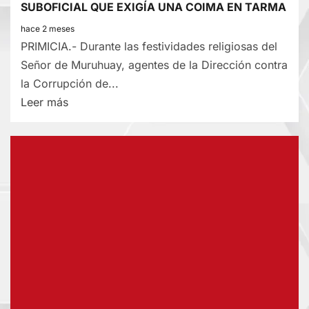
SUBOFICIAL QUE EXIGÍA UNA COIMA EN TARMA
EXTRAORDINARIA
hace 2 meses
DE
PRIMICIA.- Durante las festividades religiosas del
SOCIOS
Señor de Muruhuay, agentes de la Dirección contra
la Corrupción de...
Lee
Leer más
más
sobre
DETECTIVES
DE
LA
DIRCOCOR:
DETIENEN
A
SUBOFICIAL
QUE
EXIGÍA