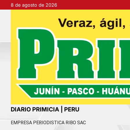
Ir
8 de agosto de 2026
al
contenido
DIARIO PRIMICIA | PERU
EMPRESA PERIODISTICA RIBO SAC