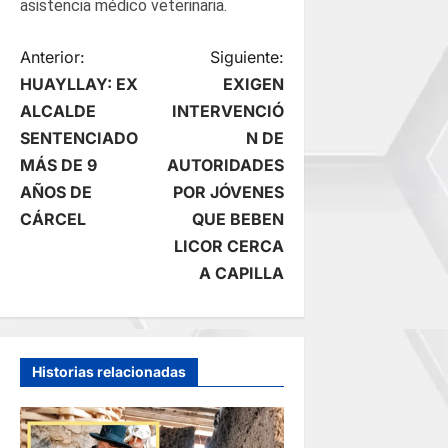
asistencia médico veterinaria.
N
Anterior:
Siguiente:
HUAYLLAY: EX
EXIGEN
a
ALCALDE
INTERVENCIÓ
SENTENCIADO
N DE
v
MÁS DE 9
AUTORIDADES
e
AÑOS DE
POR JÓVENES
CÁRCEL
QUE BEBEN
g
LICOR CERCA
A CAPILLA
a
c
i
Historias relacionadas
ó