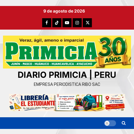
Ir
9 de agosto de 2026
al
contenido
Facebook
TikTok
YouTube
Instagram
X
DIARIO PRIMICIA | PERU
EMPRESA PERIODISTICA RIBO SAC