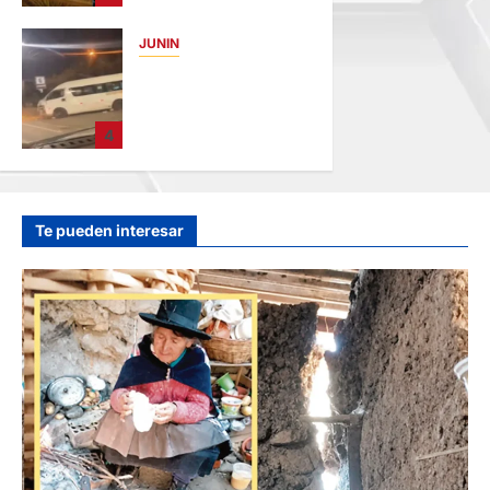
AMENAZABA
VIVIENDAS
JUNIN
hace 19 horas
VIOLENTO
CHOQUE: DEJA
CINCO HERIDOS
4
POR EL “CAMINITO
DE HUANCAYO”
hace 21 horas
Te pueden interesar