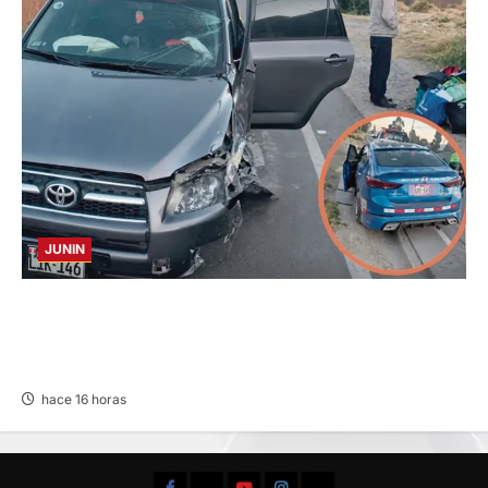
JUNIN
CHOQUE CAMIONETA Y AUTOMOVIL: DEJA
VARIOS HERIDOS EN LA CARRETERA
CENTRAL
hace 16 horas
Facebook
TikTok
YouTube
Instagram
X