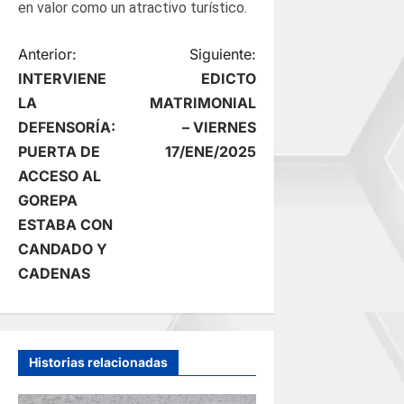
en valor como un atractivo turístico.
N
Anterior:
Siguiente:
INTERVIENE
EDICTO
a
LA
MATRIMONIAL
DEFENSORÍA:
– VIERNES
v
PUERTA DE
17/ENE/2025
e
ACCESO AL
GOREPA
g
ESTABA CON
CANDADO Y
a
CADENAS
c
i
Historias relacionadas
ó