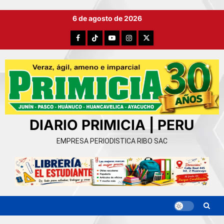
Ir
6 de agosto de 2026
al
contenido
Facebook
TikTok
YouTube
Instagram
X
DIARIO PRIMICIA | PERU
EMPRESA PERIODISTICA RIBO SAC