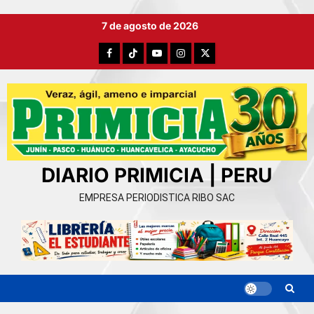
Ir
7 de agosto de 2026
al
contenido
Facebook
TikTok
YouTube
Instagram
X
DIARIO PRIMICIA | PERU
EMPRESA PERIODISTICA RIBO SAC