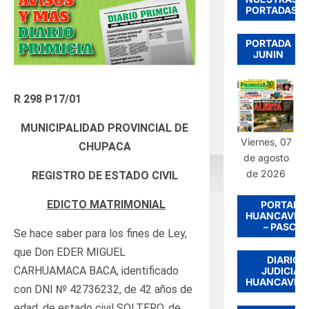
PORTADAS
PORTADA
JUNIN
R 298 P17/01
MUNICIPALIDAD PROVINCIAL DE
Viernes, 07
CHUPACA
de agosto
de 2026
REGISTRO DE ESTADO CIVIL
EDICTO MATRIMONIAL
PORTADA
HUANCAVEL
– PASCO
Se hace saber para los fines de Ley,
que Don EDER MIGUEL
DIARIO
CARHUAMACA BACA, identificado
JUDICIAL
HUANCAVEL
con DNI № 42736232, de 42 años de
edad, de estado civil SOLTERO, de