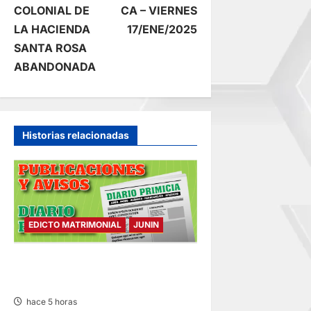
v
COLONIAL DE
CA – VIERNES
e
LA HACIENDA
17/ENE/2025
SANTA ROSA
g
ABANDONADA
a
c
Historias relacionadas
i
ó
n
EDICTO MATRIMONIAL
JUNIN
d
EDICTO MATRIMONIAL –
e
VIERNES 07/AGO/2026
hace 5 horas