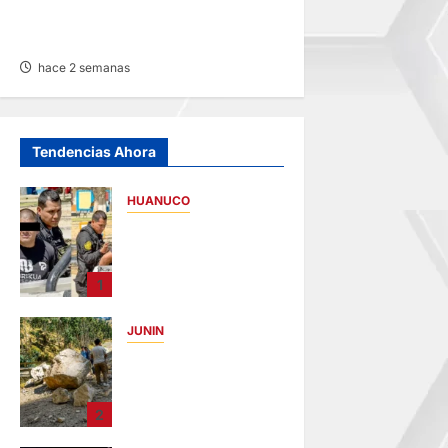
EDICTO MATRIMONIAL –
SÁBADO 25/JUL/2026
hace 2 semanas
Tendencias Ahora
HUANUCO
DETIENEN A
«OZUNA
TINGALÉS» POR
1
REQUISITORIA
PENDIENTE
JUNIN
hace 1 hora
SUSTO, MIEDO Y
LAGRIMAS: SISMO
REMECIÓ AYER EN
2
VARIAS
PROVINCIAS DE