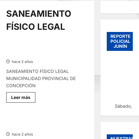
SANEAMIENTO
FÍSICO LEGAL
REPORTE
POLICIAL
JUNÍN
SANEAMIENTO FÍSICO LEGAL –
VIERNES 22/NOV/2024
hace 2 años
SANEAMIENTO FÍSICO LEGAL
MUNICIPALIDAD PROVINCIAL DE
CONCEPCIÓN
Lee
Leer más
más
sobre
Sábado, 08
SANEAMIENTO
FÍSICO
LEGAL
SANEAMIENTO FÍSICO LEGAL –
–
LUNES 18/NOV/2024
VIERNES
22/NOV/2024
hace 2 años
NUESTRAS