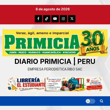
Ir
8 de agosto de 2026
al
contenido
Facebook
TikTok
YouTube
Instagram
X
DIARIO PRIMICIA | PERU
EMPRESA PERIODISTICA RIBO SAC