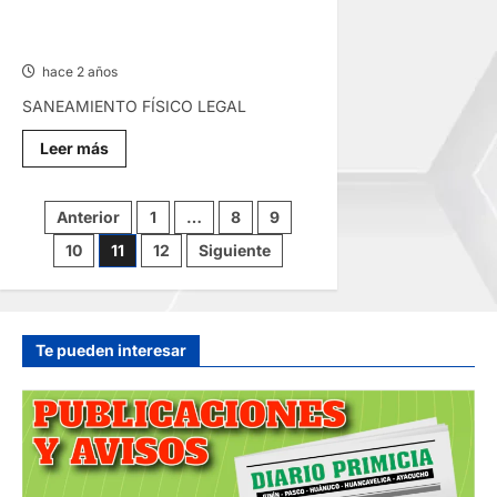
FÍSICO
LEGAL
SANEAMIENTO FÍSICO LEGAL –
–
MARTES 15/OCT/2024
MARTES
22/OCT/2024
hace 2 años
SANEAMIENTO FÍSICO LEGAL
Lee
Leer más
más
sobre
SANEAMIENTO
FÍSICO
Paginación
Anterior
1
…
8
9
LEGAL
–
10
11
12
Siguiente
MARTES
de
15/OCT/2024
entradas
Te pueden interesar