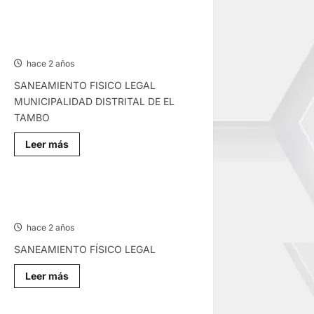
SANEAMIENTO
FÍSICO
LEGAL
SANEAMIENTO FISICO LEGAL –
–
MIÉRCOLES 23/OCT/2024
JUEVES
24/OCT/2024
hace 2 años
SANEAMIENTO FISICO LEGAL
MUNICIPALIDAD DISTRITAL DE EL
TAMBO
Lee
Leer más
más
sobre
SANEAMIENTO
FISICO
LEGAL
SANEAMIENTO FÍSICO LEGAL –
–
MARTES 22/OCT/2024
MIÉRCOLES
23/OCT/2024
hace 2 años
SANEAMIENTO FÍSICO LEGAL
Lee
Leer más
más
sobre
SANEAMIENTO