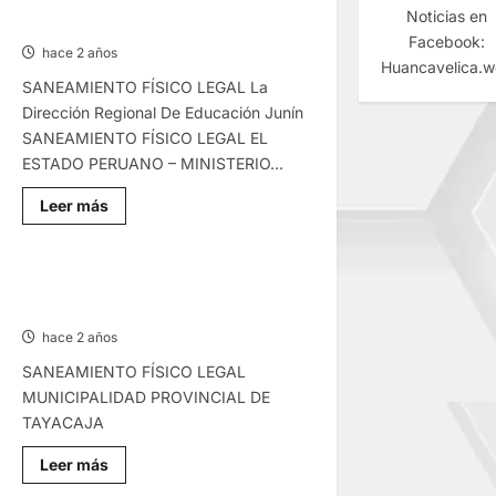
SANEAMIENTO FÍSICO LEGAL –
–
Noticias en
MIÉRCOLES 30/OCT/2024
MIÉRCOLES
Facebook:
06/NOV/2024
hace 2 años
Huancavelica.
SANEAMIENTO FÍSICO LEGAL La
Dirección Regional De Educación Junín
SANEAMIENTO FÍSICO LEGAL EL
ESTADO PERUANO – MINISTERIO...
Lee
Leer más
más
sobre
SANEAMIENTO
FÍSICO
LEGAL
SANEAMIENTO FÍSICO LEGAL –
–
JUEVES 24/OCT/2024
MIÉRCOLES
30/OCT/2024
hace 2 años
SANEAMIENTO FÍSICO LEGAL
MUNICIPALIDAD PROVINCIAL DE
TAYACAJA
Lee
Leer más
más
sobre