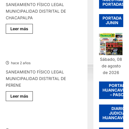
PORTADAS
SANEAMIENTO FÍSICO LEGAL
MUNICIPALIDAD DISTRITAL DE
CHACAPALPA
PORTADA
JUNIN
Lee
Leer más
más
sobre
SANEAMIENTO
FÍSICO
LEGAL
SANEAMIENTO FÍSICO LEGAL –
–
MARTES 12/NOV/2024
LUNES
Sábado, 08
18/NOV/2024
hace 2 años
de agosto
SANEAMIENTO FÍSICO LEGAL
de 2026
MUNICIPALIDAD DISTRITAL DE
PERENE
PORTADA
HUANCAVEL
– PASCO
Lee
Leer más
más
sobre
SANEAMIENTO
DIARIO
FÍSICO
JUDICIAL
LEGAL
SANEAMIENTO FÍSICO LEGAL –
HUANCAVEL
–
VIERNES 08/NOV/2024
MARTES
12/NOV/2024