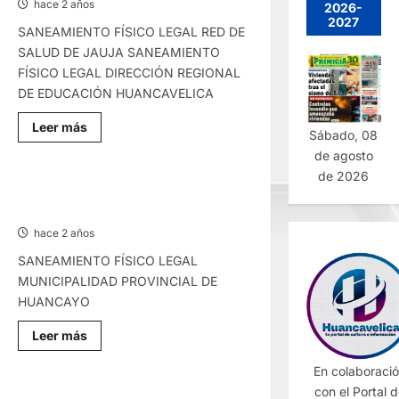
hace 2 años
2026-
2027
SANEAMIENTO FÍSICO LEGAL RED DE
SALUD DE JAUJA SANEAMIENTO
FÍSICO LEGAL DIRECCIÓN REGIONAL
DE EDUCACIÓN HUANCAVELICA
Lee
Leer más
Sábado, 08
más
sobre
de agosto
SANEAMIENTO
de 2026
FÍSICO
LEGAL
SANEAMIENTO FÍSICO LEGAL –
–
MIÉRCOLES 06/NOV/2024
VIERNES
08/NOV/2024
hace 2 años
SANEAMIENTO FÍSICO LEGAL
MUNICIPALIDAD PROVINCIAL DE
HUANCAYO
Lee
Leer más
más
sobre
En colaboraci
SANEAMIENTO
FÍSICO
con el Portal 
LEGAL