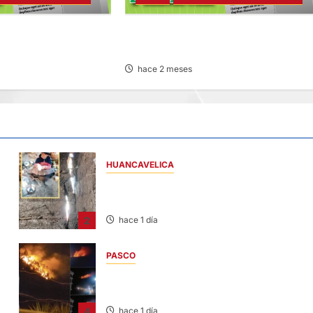
SICO LEGAL – SÁBADO
SANEAMIENTO FÍSICO LEGAL – MARTE
23/JUN/2026
hace 2 meses
HUANCAVELICA
CHURCAMPA: COCINA CASI CAE SOBRE
MUJER ADULTA TRAS SISMO
2
hace 1 día
PASCO
EN HUARIACA: CONTROLAN INCENDIO QU
AMENAZABA VIVIENDAS
4
hace 1 día