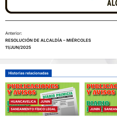
N
Anterior:
RESOLUCIÓN DE ALCALDÍA – MIÉRCOLES
a
11/JUN/2025
v
e
Historias relacionadas
g
a
HUANCAVELICA
JUNIN
c
SANEAMIENTO FÍSICO LEGAL
JUNIN
SANEAM