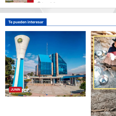
hace 1 día
Te pueden interesar
JUNIN
UNCP: RESULTADOS DEL EXAMEN DE
ADMISIÓN 2026-II – AREAS II, III Y V –
DOMINGO 09 DE AGOSTO DE 2026