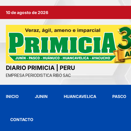
Ir
10 de agosto de 2026
al
contenido
DIARIO PRIMICIA | PERU
EMPRESA PERIODISTICA RIBO SAC
INICIO
JUNIN
HUANCAVELICA
PASCO
CONTACTO