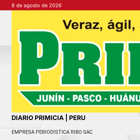
Ir
8 de agosto de 2026
al
contenido
DIARIO PRIMICIA | PERU
EMPRESA PERIODISTICA RIBO SAC