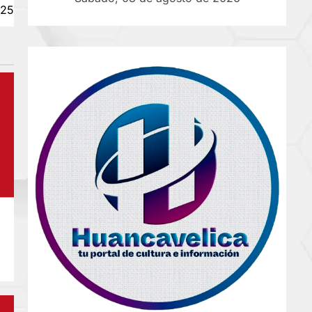
025
–