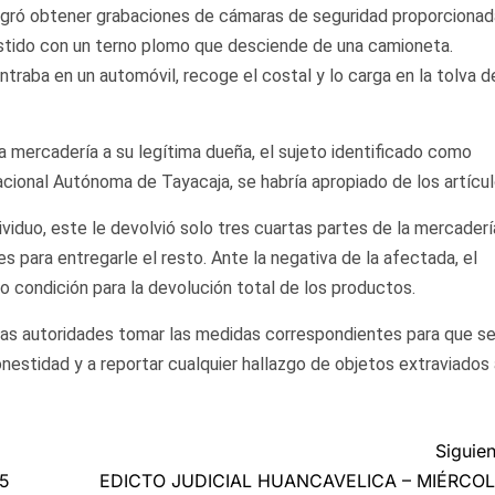
logró obtener grabaciones de cámaras de seguridad proporciona
estido con un terno plomo que desciende de una camioneta.
raba en un automóvil, recoge el costal y lo carga en la tolva d
la mercadería a su legítima dueña, el sujeto identificado como
acional Autónoma de Tayacaja, se habría apropiado de los artícul
ividuo, este le devolvió solo tres cuartas partes de la mercaderí
s para entregarle el resto. Ante la negativa de la afectada, el
o condición para la devolución total de los productos.
 las autoridades tomar las medidas correspondientes para que s
honestidad y a reportar cualquier hallazgo de objetos extraviados
Siguien
5
EDICTO JUDICIAL HUANCAVELICA – MIÉRCO