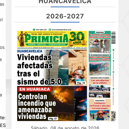
HUANCAVELICA
das
2026-2027
el
os.
a
e
 a
te:
LES
Sábado, 08 de agosto de 2026