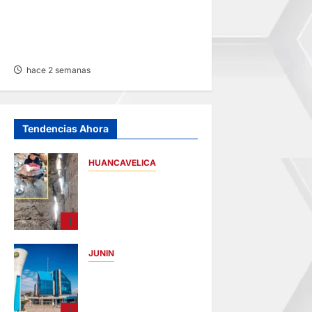
EN FATAL ACCIDENTE:
VEHÍCULO CAE A RÍO POR
HUAYLLAY Y DEJA HERIDOS
hace 2 semanas
Tendencias Ahora
HUANCAVELICA
CHURCAMPA:
COCINA CASI CAE
SOBRE MUJER
1
ADULTA TRAS
SISMO
JUNIN
hace 16 horas
UNCP:
RESULTADOS DEL
EXAMEN DE
2