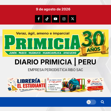
Ir
9 de agosto de 2026
al
contenido
Facebook
TikTok
YouTube
Instagram
X
DIARIO PRIMICIA | PERU
EMPRESA PERIODISTICA RIBO SAC