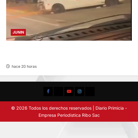
JUNIN
VIOLENTO CHOQUE: DEJA CINCO HERIDOS
POR EL “CAMINITO DE HUANCAYO”
hace 20 horas
Facebook
TikTok
YouTube
Instagram
X
© 2026 Todos los derechos reservados | Diario Primicia -
Empresa Periodistica Ribo Sac