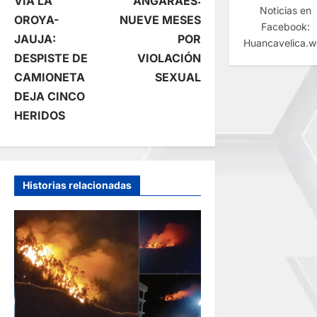
VIA LA
ANGARAES:
Noticias en
a
OROYA-
NUEVE MESES
Facebook:
JAUJA:
POR
Huancavelica.
v
DESPISTE DE
VIOLACIÓN
e
CAMIONETA
SEXUAL
DEJA CINCO
g
HERIDOS
a
c
Historias relacionadas
i
ó
n
d