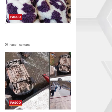
PASCO
EN TAPUC: DESAPARECE
ADULTA MAYOR DE 67 AÑOS
hace 1 semana
PASCO