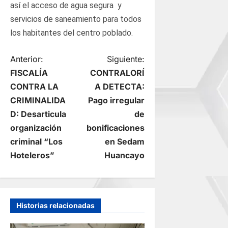
así el acceso de agua segura y
servicios de saneamiento para todos
los habitantes del centro poblado.
N
Anterior:
Siguiente:
FISCALÍA
CONTRALORÍ
a
CONTRA LA
A DETECTA:
CRIMINALIDA
Pago irregular
v
D: Desarticula
de
e
organización
bonificaciones
criminal “Los
en Sedam
g
Hoteleros”
Huancayo
a
c
Historias relacionadas
i