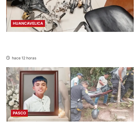
HUANCAVELICA
EN CHURCAMPA: “LOS DESMANTELADORES
DE CHONTA” SON DETENIDOS
hace 12 horas
PASCO
VILLA RICA: HALLAN SIN VIDA A MENOR DE 13
AÑOS