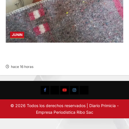
JUNIN
BUSCAN A FAMILIARES: DE PACIENTE
INTERNADO EN HOSPITAL DE JAUJA
hace 16 horas
Facebook
TikTok
YouTube
Instagram
X
© 2026 Todos los derechos reservados | Diario Primicia -
Empresa Periodistica Ribo Sac