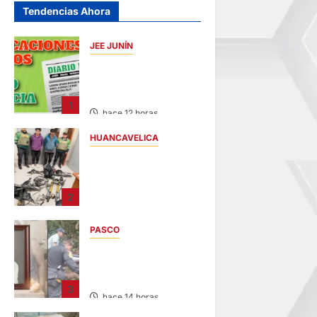
Tendencias Ahora
JEE JUNÍN
PUBLICACIÓN JEE
JUNÍN – VIERNES
07/AGO/2026
1
hace 12 horas
HUANCAVELICA
EN CHURCAMPA:
“LOS
DESMANTELADORE
2
S DE CHONTA” SON
DETENIDOS
PASCO
hace 12 horas
VILLA RICA:
HALLAN SIN VIDA A
MENOR DE 13 AÑOS
3
hace 14 horas