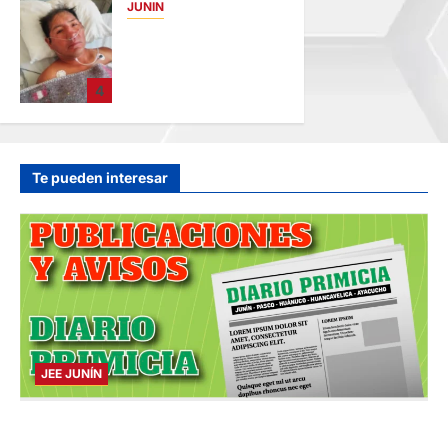
JUNIN
BUSCAN A
FAMILIARES: DE
PACIENTE
4
INTERNADO EN
HOSPITAL DE
JAUJA
hace 16 horas
Te pueden interesar
JEE JUNÍN
PUBLICACIÓN JEE JUNÍN – VIERNES