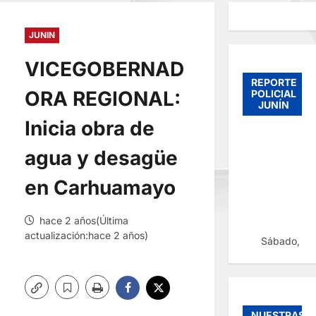
JUNIN
VICEGOBERNAD
REPORTE
ORA REGIONAL:
POLICIAL
JUNÍN
Inicia obra de
agua y desagüe
en Carhuamayo
hace 2 años(Última
actualización:hace 2 años)
Sábado, 08
NUESTRAS