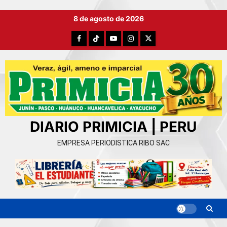
Ir
8 de agosto de 2026
al
contenido
Facebook
TikTok
YouTube
Instagram
X
DIARIO PRIMICIA | PERU
EMPRESA PERIODISTICA RIBO SAC