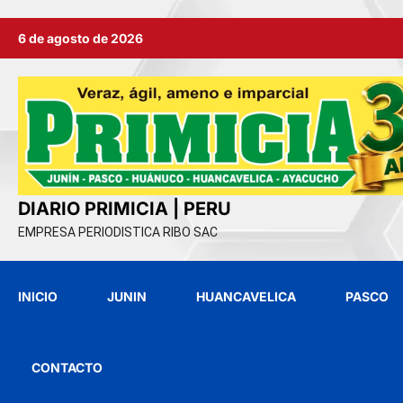
Ir
6 de agosto de 2026
al
contenido
DIARIO PRIMICIA | PERU
EMPRESA PERIODISTICA RIBO SAC
INICIO
JUNIN
HUANCAVELICA
PASCO
CONTACTO