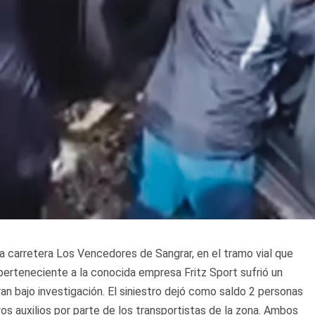
la carretera Los Vencedores de Sangrar, en el tramo vial que
perteneciente a la conocida empresa Fritz Sport sufrió un
 bajo investigación. El siniestro dejó como saldo 2 personas
eros auxilios por parte de los transportistas de la zona. Ambos