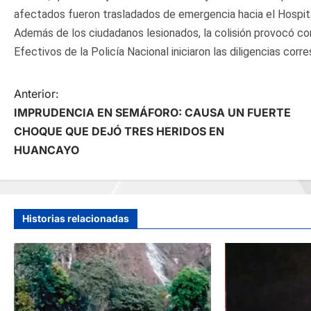
afectados fueron trasladados de emergencia hacia el Hospita
Además de los ciudadanos lesionados, la colisión provocó con
Efectivos de la Policía Nacional iniciaron las diligencias corr
N
Anterior:
IMPRUDENCIA EN SEMÁFORO: CAUSA UN FUERTE
a
CHOQUE QUE DEJÓ TRES HERIDOS EN
HUANCAYO
v
e
g
Historias relacionadas
a
c