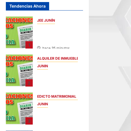
Tendencias Ahora
JEE JUNÍN
PUBLICACIÓN JEE
JUNÍN – SÁBADO
08/AGO/2026
1
hace 35 minutos
ALQUILER DE INMUEBLES
JUNIN
ALQUILER DE
INMUEBLES –
2
SÁBADO
08/AGO/2026
EDICTO MATRIMONIAL
hace 42 minutos
JUNIN
EDICTO
MATRIMONIAL –
3
SÁBADO
08/AGO/2026