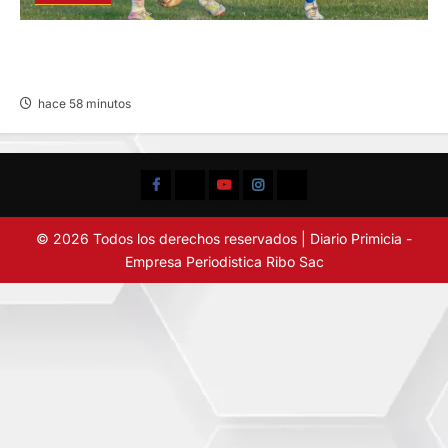
COPA PERÚ DEPARTAMENTAL DE JUNÍN EN
SU SEGUNDA JORNADA
hace 58 minutos
Facebook
TikTok
YouTube
Instagram
X
© 2026 Todos los derechos reservados | Diario Primicia -
Empresa Periodistica Ribo Sac