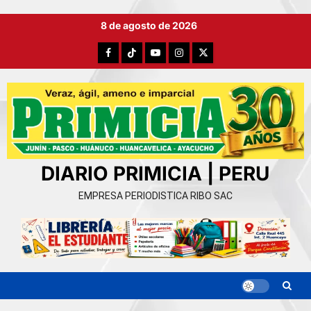
Ir
8 de agosto de 2026
al
contenido
Facebook
TikTok
YouTube
Instagram
X
DIARIO PRIMICIA | PERU
EMPRESA PERIODISTICA RIBO SAC