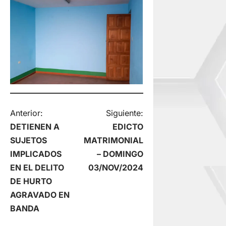
N
Anterior:
Siguiente:
DETIENEN A
EDICTO
a
SUJETOS
MATRIMONIAL
IMPLICADOS
– DOMINGO
v
EN EL DELITO
03/NOV/2024
e
DE HURTO
AGRAVADO EN
g
BANDA