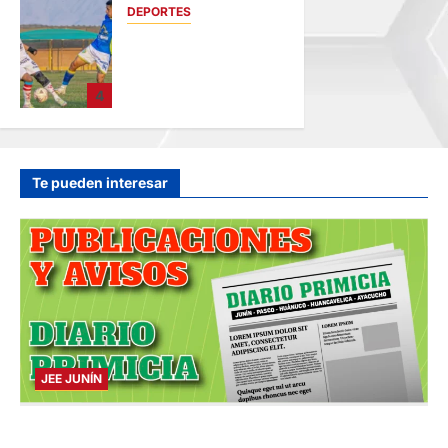
DEPORTES
hace 46 minutos
COPA PERÚ
DEPARTAMENTAL
DE JUNÍN EN SU
4
SEGUNDA
JORNADA
hace 58 minutos
Te pueden interesar
JEE JUNÍN
PUBLICACIÓN JEE JUNÍN – SÁBADO