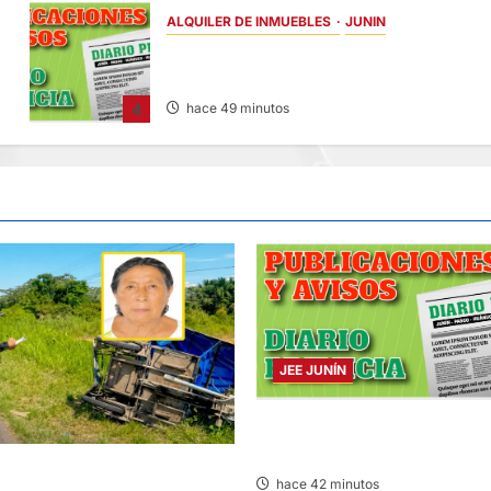
ALQUILER DE INMUEBLES
JUNIN
ALQUILER DE INMUEBLES – SÁBADO
08/AGO/2026
4
hace 49 minutos
JEE JUNÍN
PUBLICACIÓN JEE JUNÍN – SÁ
08/AGO/2026
LECE TRAS CHOQUE DE
hace 42 minutos