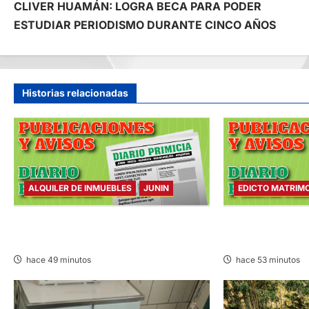
CLIVER HUAMÁN: LOGRA BECA PARA PODER
a
ESTUDIAR PERIODISMO DURANTE CINCO AÑOS
v
e
Historias relacionadas
g
a
c
ALQUILER DE INMUEBLES
JUNIN
EDICTO MATRIM
i
ALQUILER DE INMUEBLES – SÁBADO
EDICTO MATRIMO
ó
08/AGO/2026
08/AGO/2026
hace 49 minutos
hace 53 minutos
n
d