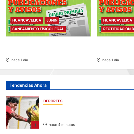
HUANCAVELICA
JUNIN
HUANCAVELICA
SANEAMIENTO FÍSICO LEGAL
RECTIFICACIÓN 
SANEAMIENTO FÍSICO LEGAL – VIERNES
RECTIFICACIÓN D
07/AGO/2026
07/AGO/2026
hace 1 día
hace 1 día
Tendencias Ahora
DEPORTES
SPORT HUANCAYO DE LOCAL EMPATÓ CON
LOS CHANKAS
1
hace 4 minutos