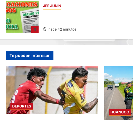
JEE JUNÍN
PUBLICACIÓN JEE JUNÍN – SÁBADO
08/AGO/2026
3
hace 42 minutos
Te pueden interesar
DEPORTES
HUANUCO
SPORT HUANCAYO DE LOCAL EMPATÓ CON
ANCIANA FAL
LOS CHANKAS