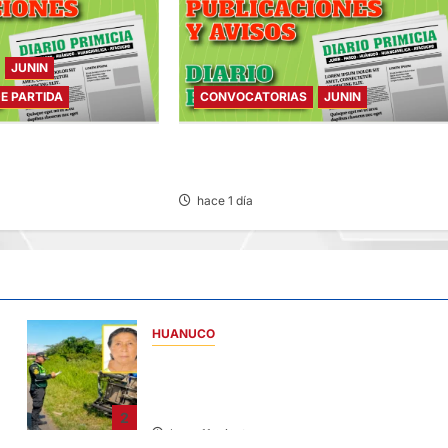
JUNIN
DE PARTIDA
CONVOCATORIAS
JUNIN
E PARTIDA – VIERNES
CONVOCATORIAS – VIERNES
07/AGO/2026
hace 1 día
HUANUCO
ANCIANA FALLECE TRAS CHOQUE DE
CAMIÓN Y MOTOKAR EN LA CARRETERA
FERNANDO BELAUNDE
2
hace 11 minutos