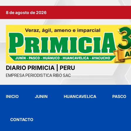
Ir
8 de agosto de 2026
al
contenido
DIARIO PRIMICIA | PERU
EMPRESA PERIODISTICA RIBO SAC
INICIO
JUNIN
HUANCAVELICA
PASCO
CONTACTO