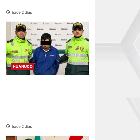
FILTRACIONES DE AGUA
hace 2 días
HUANUCO
DICTAN PRISIÓN
PREVENTIVA A SUJETO QUE
AGREDIÓ Y AMENAZÓ CON
ARMA A SUS HIJOS EN
LAURICOCHA
hace 2 días