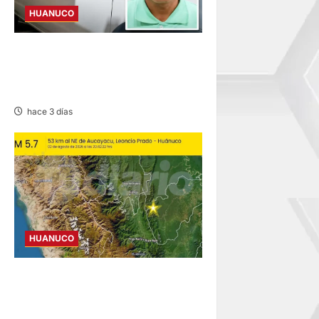
HUANUCO
SENTENCIADO POR
HOMICIDIO DE MADRE Y SU
BEBÉ EN MARGOS
hace 3 días
HUANUCO
REMECE LA ZONA NORESTE
DE AUCAYACU SIN
REPORTAR DAÑOS