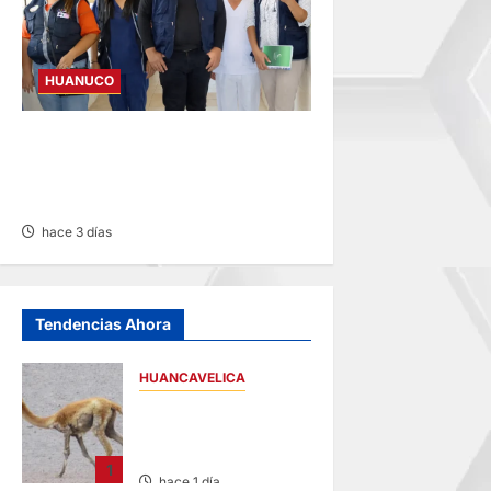
HUANUCO
INICIA SUPERVISIÓN EN
CENTROS DE AUCAYACU Y
PUMAHUASI
hace 3 días
Tendencias Ahora
HUANCAVELICA
HUANCAVELICA:
SARNA AMENAZA A
LAS VICUÑAS
1
hace 1 día