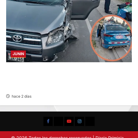
JUNIN
CHOQUE CAMIONETA Y AUTOMOVIL: DEJA
VARIOS HERIDOS EN LA CARRETERA
CENTRAL
hace 2 días
Facebook
TikTok
YouTube
Instagram
X
© 2026 Todos los derechos reservados | Diario Primicia -