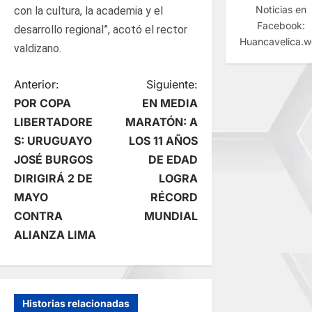
Noticias en
con la cultura, la academia y el
Facebook:
desarrollo regional”, acotó el rector
Huancavelica.
valdizano.
N
Anterior:
Siguiente:
POR COPA
EN MEDIA
a
LIBERTADORE
MARATÓN: A
S: URUGUAYO
LOS 11 AÑOS
v
JOSÉ BURGOS
DE EDAD
e
DIRIGIRÁ 2 DE
LOGRA
MAYO
RÉCORD
g
CONTRA
MUNDIAL
ALIANZA LIMA
a
c
i
Historias relacionadas