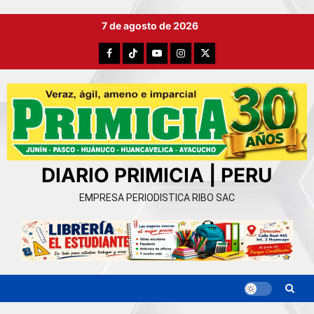
Ir
7 de agosto de 2026
al
contenido
Facebook
TikTok
YouTube
Instagram
X
DIARIO PRIMICIA | PERU
EMPRESA PERIODISTICA RIBO SAC