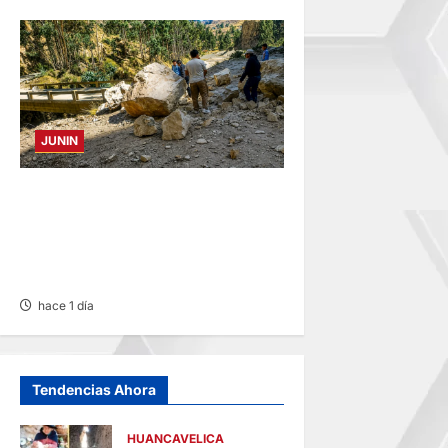
JUNIN
SUSTO, MIEDO Y LAGRIMAS:
SISMO REMECIÓ AYER EN
VARIAS PROVINCIAS DE
JUNÍN
hace 1 día
Tendencias Ahora
HUANCAVELICA