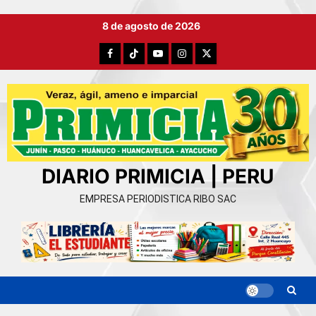
Ir
8 de agosto de 2026
al
contenido
Facebook
TikTok
YouTube
Instagram
X
DIARIO PRIMICIA | PERU
EMPRESA PERIODISTICA RIBO SAC