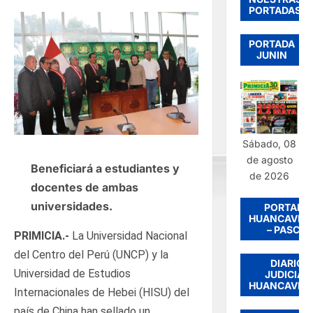
PORTADAS
PORTADA
JUNIN
Sábado, 08
de agosto
Beneficiará a estudiantes y
de 2026
docentes de ambas
universidades.
PORTADA
HUANCAVEL
– PASCO
PRIMICIA.-
La Universidad Nacional
del Centro del Perú (UNCP) y la
DIARIO
Universidad de Estudios
JUDICIAL
HUANCAVEL
Internacionales de Hebei (HISU) del
país de China han sellado un