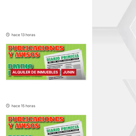
¡QUÉ REINCIDENTE!:
CLAUSURA PANADERÍA EN
JAUJA POR LA INMUNDICIA
HALLADA
hace 13 horas
ALQUILER DE INMUEBLES
JUNIN
ALQUILER DE INMUEBLES –
SÁBADO 08/AGO/2026
hace 15 horas