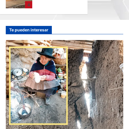
CINCO HERIDOS
4
POR EL “CAMINITO
DE HUANCAYO”
hace 9 horas
Te pueden interesar