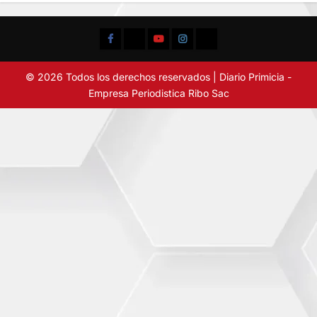
Facebook
TikTok
YouTube
Instagram
X
© 2026 Todos los derechos reservados | Diario Primicia -
Empresa Periodistica Ribo Sac