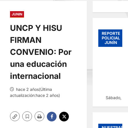
JUNIN
UNCP Y HISU
REPORTE
FIRMAN
POLICIAL
JUNÍN
CONVENIO: Por
una educación
internacional
hace 2 años(Última
actualización:hace 2 años)
Sábado, 08
NUESTRAS