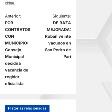
china.
N
Anterior:
Siguiente:
POR
DE RAZA
a
CONTRATOS
MEJORADA:
CON
Roban veinte
v
MUNICIPIO:
vacunos en
e
Consejo
San Pedro de
Municipal
Pari
g
decidirá
vacancia de
a
regidor
c
oficialista
i
ó
Historias relacionadas