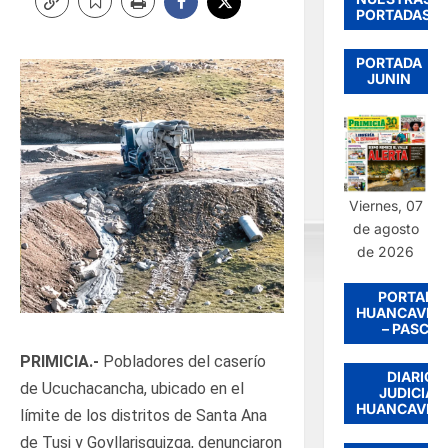
PORTADAS
PORTADA
JUNIN
Viernes, 07
de agosto
de 2026
PORTADA
HUANCAVEL
– PASCO
PRIMICIA.-
Pobladores del caserío
DIARIO
de Ucuchacancha, ubicado en el
JUDICIAL
HUANCAVEL
límite de los distritos de Santa Ana
de Tusi y Goyllarisquizga, denunciaron