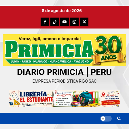
Ir
8 de agosto de 2026
al
contenido
Facebook
TikTok
YouTube
Instagram
X
DIARIO PRIMICIA | PERU
EMPRESA PERIODISTICA RIBO SAC