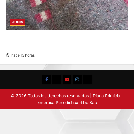
JUNIN
BUSCAN A FAMILIARES: DE PACIENTE
INTERNADO EN HOSPITAL DE JAUJA
hace 13 horas
Facebook
TikTok
YouTube
Instagram
X
© 2026 Todos los derechos reservados | Diario Primicia -
Empresa Periodistica Ribo Sac