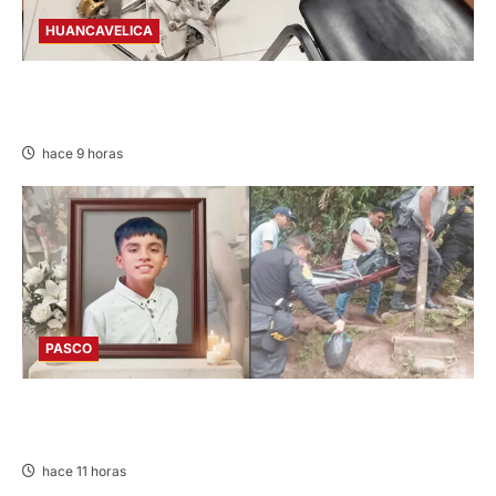
HUANCAVELICA
EN CHURCAMPA: “LOS DESMANTELADORES
DE CHONTA” SON DETENIDOS
hace 9 horas
PASCO
VILLA RICA: HALLAN SIN VIDA A MENOR DE 13
AÑOS
hace 11 horas