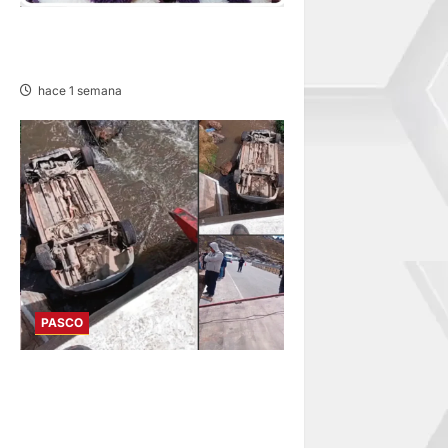
EN TAPUC: DESAPARECE
ADULTA MAYOR DE 67 AÑOS
hace 1 semana
PASCO
EN FATAL ACCIDENTE:
VEHÍCULO CAE A RÍO POR
HUAYLLAY Y DEJA HERIDOS