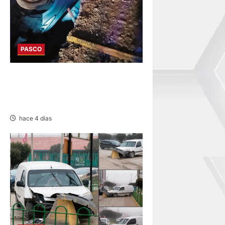
PASCO
YURAJHUANCA: AUTO CAE A
ZANJA Y DEJA VARIOS
HERIDOS
hace 4 días