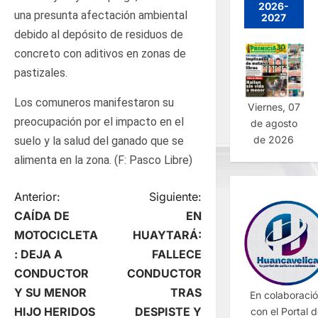
2026-
una presunta afectación ambiental
2027
debido al depósito de residuos de
concreto con aditivos en zonas de
pastizales.
Los comuneros manifestaron su
Viernes, 07
preocupación por el impacto en el
de agosto
de 2026
suelo y la salud del ganado que se
alimenta en la zona. (F: Pasco Libre)
N
Anterior:
Siguiente:
CAÍDA DE
EN
a
MOTOCICLETA
HUAYTARÁ:
: DEJA A
FALLECE
v
CONDUCTOR
CONDUCTOR
e
Y SU MENOR
TRAS
En colaboraci
HIJO HERIDOS
DESPISTE Y
con el Portal 