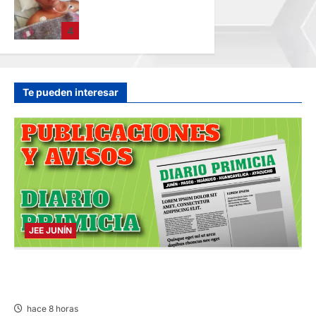
FAMILIARES: DE
PACIENTE
4
INTERNADO EN
HOSPITAL DE
JAUJA
hace 13 horas
Te pueden interesar
JEE JUNÍN
PUBLICACIÓN JEE JUNÍN – VIERNES
07/AGO/2026
hace 8 horas