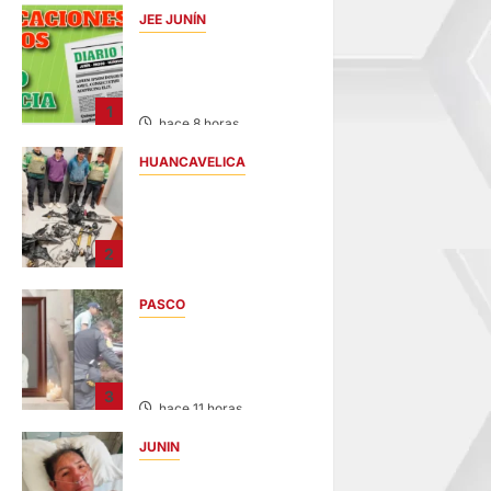
JEE JUNÍN
PUBLICACIÓN JEE
JUNÍN – VIERNES
07/AGO/2026
1
hace 8 horas
HUANCAVELICA
EN CHURCAMPA:
“LOS
DESMANTELADORE
2
S DE CHONTA” SON
DETENIDOS
PASCO
hace 9 horas
VILLA RICA:
HALLAN SIN VIDA A
MENOR DE 13 AÑOS
3
hace 11 horas
JUNIN
BUSCAN A