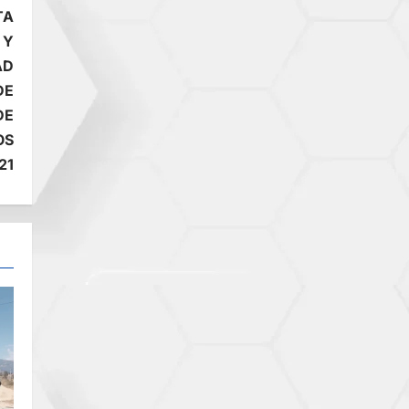
TA
 Y
AD
DE
DE
OS
21