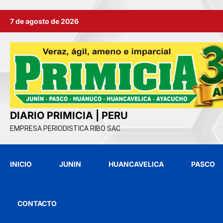
Ir
7 de agosto de 2026
al
contenido
DIARIO PRIMICIA | PERU
EMPRESA PERIODISTICA RIBO SAC
INICIO
JUNIN
HUANCAVELICA
PASCO
CONTACTO