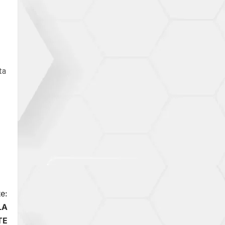
ta
e:
LA
TE