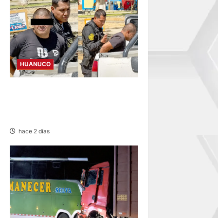
HUANUCO
DETIENEN A «OZUNA
TINGALÉS» POR
REQUISITORIA PENDIENTE
hace 2 días