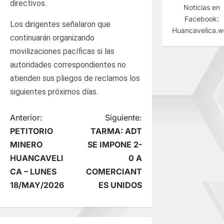
directivos.
Noticias en
Facebook:
Los dirigentes señalaron que
Huancavelica.
continuarán organizando
movilizaciones pacíficas si las
autoridades correspondientes no
atienden sus pliegos de reclamos los
siguientes próximos días.
N
Anterior:
Siguiente:
PETITORIO
TARMA: ADT
a
MINERO
SE IMPONE 2-
HUANCAVELI
0 A
v
CA – LUNES
COMERCIANT
e
18/MAY/2026
ES UNIDOS
g