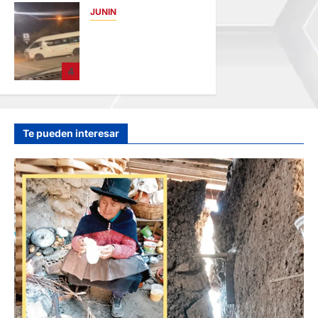
JUNIN
hace 9 horas
VIOLENTO
CHOQUE: DEJA
CINCO HERIDOS
4
POR EL “CAMINITO
DE HUANCAYO”
hace 11 horas
Te pueden interesar