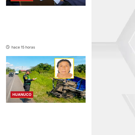
JNE: ENCARGA LA ALCALDÍA
DE PILLCO MARCA A PRIMER
REGIDOR JUAN JOSÉ
ROMERO
hace 15 horas
HUANUCO
ANCIANA FALLECE TRAS
CHOQUE DE CAMIÓN Y
MOTOKAR EN LA CARRETERA