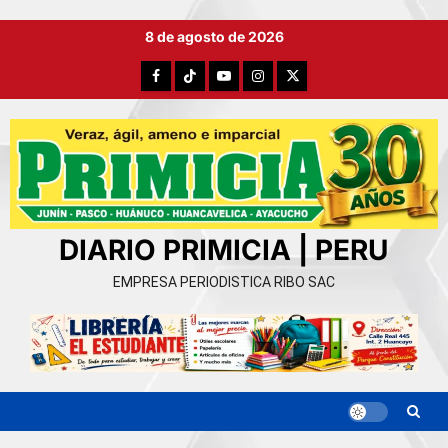
Ir
8 de agosto de 2026
al
contenido
Facebook
TikTok
YouTube
Instagram
X
DIARIO PRIMICIA | PERU
EMPRESA PERIODISTICA RIBO SAC