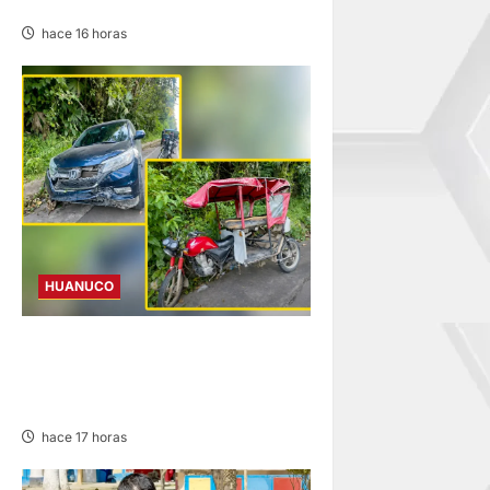
FERNANDO BELAUNDE
hace 16 horas
HUANUCO
YUYAPICHIS: CONDUCTORA
INVESTIGADA ACLARA QUE
AUXILIÓ A VÍCTIMAS
hace 17 horas