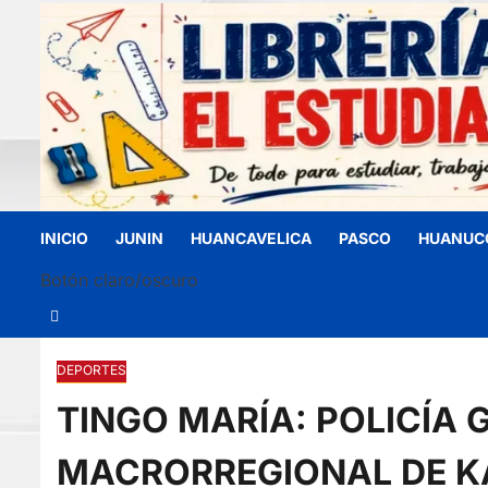
INICIO
JUNIN
HUANCAVELICA
PASCO
HUANUC
Botón claro/oscuro
DEPORTES
TINGO MARÍA: POLICÍA
MACRORREGIONAL DE K