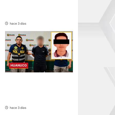
REMECE LA ZONA NORESTE
DE AUCAYACU SIN
REPORTAR DAÑOS
hace 3 días
HUANUCO
DETIENEN A SUJETO
INVESTIGADO POR INTENTO
DE HOMICIDIO CONTRA
ESTUDIANTE DE LA UNAS
hace 3 días