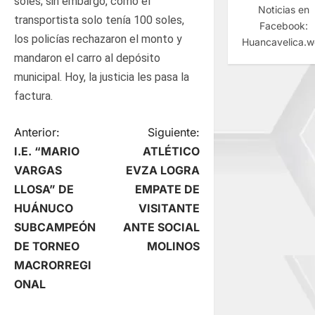
soles; sin embargo, como el
Noticias en
transportista solo tenía 100 soles,
Facebook:
los policías rechazaron el monto y
Huancavelica.
mandaron el carro al depósito
municipal. Hoy, la justicia les pasa la
factura.
N
Anterior:
Siguiente:
I.E. “MARIO
ATLÉTICO
a
VARGAS
EVZA LOGRA
LLOSA” DE
EMPATE DE
v
HUÁNUCO
VISITANTE
e
SUBCAMPEÓN
ANTE SOCIAL
DE TORNEO
MOLINOS
g
MACRORREGI
ONAL
a