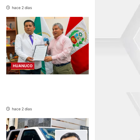
hace 2 días
HUANUCO
HUÁNUCO: LUIS MACHA ES
EL NUEVO DIRECTOR
REGIONAL DE SALUD
hace 2 días