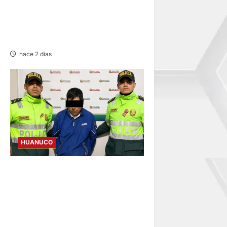
CENTRO DE SALUD DE
CACHICOTO POR
FILTRACIONES DE AGUA
hace 2 días
HUANUCO
DICTAN PRISIÓN
PREVENTIVA A SUJETO QUE
AGREDIÓ Y AMENAZÓ CON
ARMA A SUS HIJOS EN
LAURICOCHA