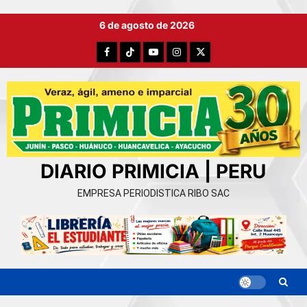
Ir
6 de agosto de 2026
al
contenido
Facebook
TikTok
YouTube
Instagram
X
DIARIO PRIMICIA | PERU
EMPRESA PERIODISTICA RIBO SAC