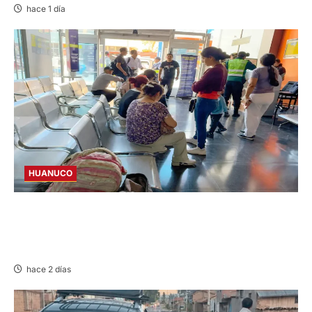
hace 1 día
HUANUCO
LIMA-HUÁNUCO: DENUNCIAN HURTO DE
EQUIPAJES Y MERCADERÍA EN BUS
INTERPROVINCIAL
hace 2 días