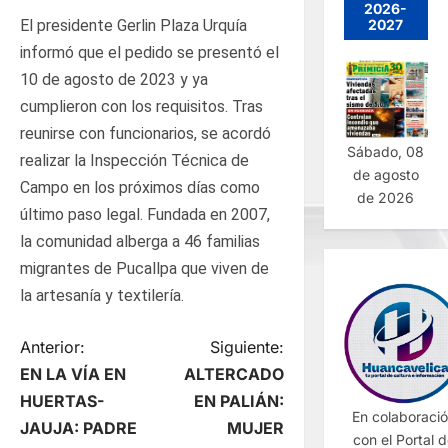
2026-
2027
El presidente Gerlin Plaza Urquía
informó que el pedido se presentó el
10 de agosto de 2023 y ya
cumplieron con los requisitos. Tras
reunirse con funcionarios, se acordó
Sábado, 08
realizar la Inspección Técnica de
de agosto
Campo en los próximos días como
de 2026
último paso legal. Fundada en 2007,
la comunidad alberga a 46 familias
migrantes de Pucallpa que viven de
la artesanía y textilería.
N
Anterior:
Siguiente:
EN LA VÍA EN
ALTERCADO
a
HUERTAS-
EN PALIÁN:
En colaboraci
JAUJA: PADRE
MUJER
v
con el Portal 