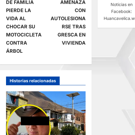
DE FAMILIA
AMENAZA
Noticias en
e
PIERDE LA
CON
Facebook:
VIDA AL
AUTOLESIONA
Huancavelica.
g
CHOCAR SU
RSE TRAS
MOTOCICLETA
GRESCA EN
a
CONTRA
VIVIENDA
c
ÁRBOL
i
ó
Historias relacionadas
n
d
e
e