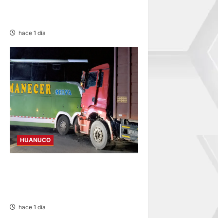
TINGALÉS» POR
REQUISITORIA PENDIENTE
hace 1 día
HUANUCO
BUS Y CAMIÓN COLISIONAN
EN LA CARRETERA TINGO
MARÍA-HUÁNUCO
hace 1 día