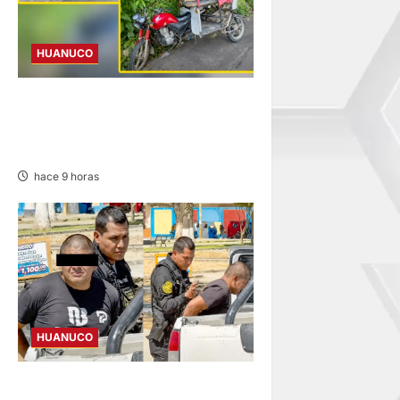
HUANUCO
YUYAPICHIS: CONDUCTORA
INVESTIGADA ACLARA QUE
AUXILIÓ A VÍCTIMAS
hace 9 horas
HUANUCO
DETIENEN A «OZUNA