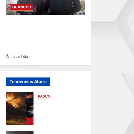
HUANUCO
INVESTIGAN A MENOR DE 13
AÑOS POR PRESUNTO
HURTO DE S/ 17 MIL EN
PUERTO INCA
hace 1 día
Tendencias Ahora
PASCO
EN HUARIACA:
CONTROLAN
INCENDIO QUE
1
AMENAZABA
VIVIENDAS