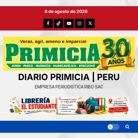
Ir
8 de agosto de 2026
al
contenido
Facebook
TikTok
YouTube
Instagram
X
DIARIO PRIMICIA | PERU
EMPRESA PERIODISTICA RIBO SAC