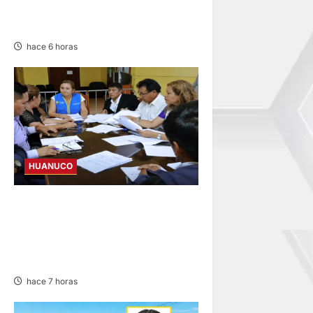
EMPRENDEDORES DE LAS 11
PROVINCIAS DE HUÁNUCO
hace 6 horas
HUANUCO
JNE: ENCARGA LA ALCALDÍA
DE PILLCO MARCA A PRIMER
REGIDOR JUAN JOSÉ
ROMERO
hace 7 horas