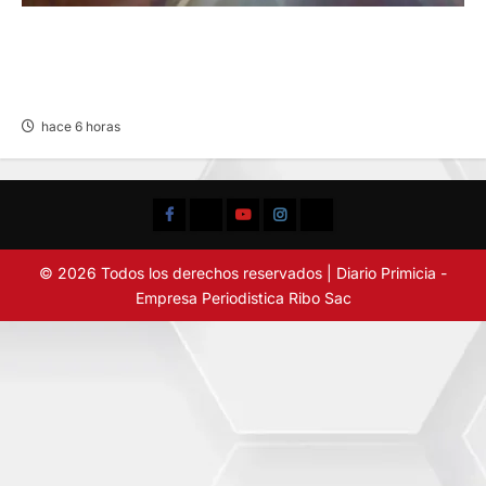
VOLCADURA EN CARRETERA CENTRAL:
CINCO MIEMBROS DE UNA FAMILIA SALVAN
DE MORIR
hace 6 horas
Facebook
TikTok
YouTube
Instagram
X
© 2026 Todos los derechos reservados | Diario Primicia -
Empresa Periodistica Ribo Sac