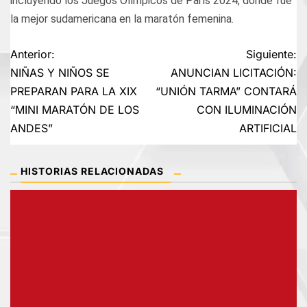
incluyendo los Juegos Olímpicos de París 2024, donde fue
la mejor sudamericana en la maratón femenina.
Navegación
Anterior:
Siguiente:
NIÑAS Y NIÑOS SE
ANUNCIAN LICITACIÓN:
de
PREPARAN PARA LA XIX
“UNIÓN TARMA” CONTARÁ
“MINI MARATÓN DE LOS
CON ILUMINACIÓN
entradas
ANDES”
ARTIFICIAL
HISTORIAS RELACIONADAS