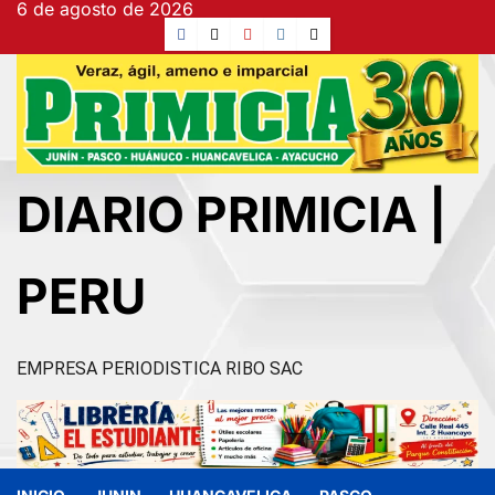
6 de agosto de 2026
Ir
Facebook
TikTok
YouTube
Instagram
X
al
contenido
DIARIO PRIMICIA |
PERU
EMPRESA PERIODISTICA RIBO SAC