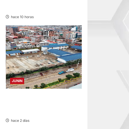
PRETENSIÓN – VIERNES
07/AGO/2026
hace 10 horas
JUNIN
YANACANCHA: ALCALDE
CUESTIONADO POR OBRA
INCONCLUSA DE I.E.
hace 2 días