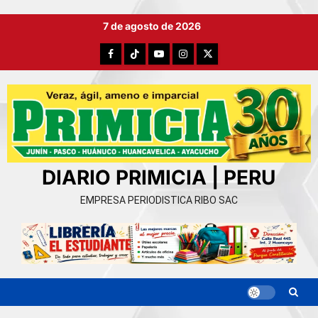
Ir
7 de agosto de 2026
al
contenido
Facebook
TikTok
YouTube
Instagram
X
DIARIO PRIMICIA | PERU
EMPRESA PERIODISTICA RIBO SAC