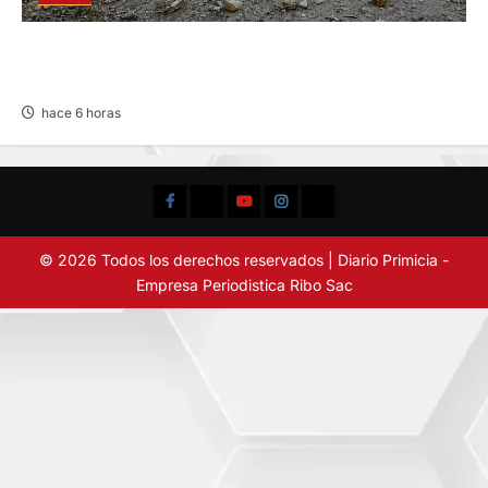
SUSTO, MIEDO Y LAGRIMAS: SISMO REMECIÓ
AYER EN VARIAS PROVINCIAS DE JUNÍN
hace 6 horas
Facebook
TikTok
YouTube
Instagram
X
© 2026 Todos los derechos reservados | Diario Primicia -
Empresa Periodistica Ribo Sac