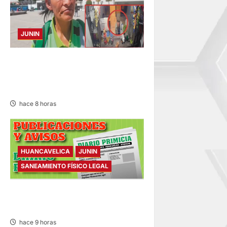
JUNIN
HACE 20 DÍAS: BUSCAN A
PANADERO DE 69 AÑOS
DESAPARECIDO
hace 8 horas
HUANCAVELICA
JUNIN
SANEAMIENTO FÍSICO LEGAL
SANEAMIENTO FÍSICO LEGAL
– VIERNES 07/AGO/2026
hace 9 horas