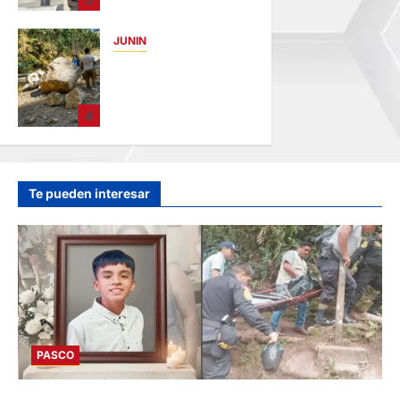
REQUISITORIA
PENDIENTE
JUNIN
hace 5 horas
SUSTO, MIEDO Y
LAGRIMAS: SISMO
REMECIÓ AYER EN
4
VARIAS
PROVINCIAS DE
JUNÍN
hace 6 horas
Te pueden interesar
PASCO