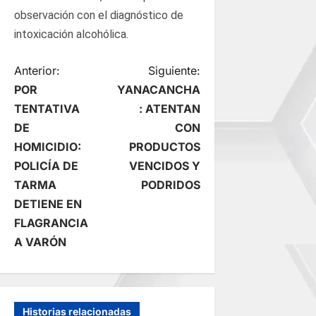
observación con el diagnóstico de
intoxicación alcohólica.
N
Anterior:
Siguiente:
POR
YANACANCHA
a
TENTATIVA
: ATENTAN
DE
CON
v
HOMICIDIO:
PRODUCTOS
e
POLICÍA DE
VENCIDOS Y
TARMA
PODRIDOS
g
DETIENE EN
FLAGRANCIA
a
A VARÓN
c
i
Historias relacionadas