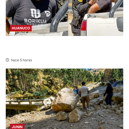
HUANUCO
DETIENEN A «OZUNA TINGALÉS» POR
REQUISITORIA PENDIENTE
hace 5 horas
JUNIN