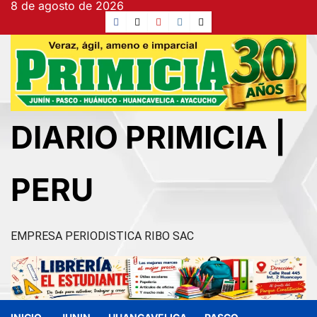
8 de agosto de 2026
Ir
Facebook
TikTok
YouTube
Instagram
X
al
contenido
DIARIO PRIMICIA |
PERU
EMPRESA PERIODISTICA RIBO SAC