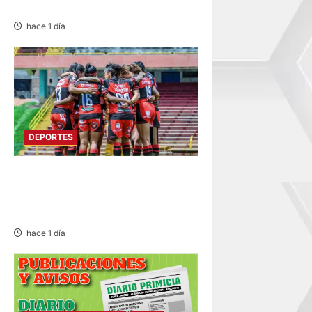
ESCARBAJOS
hace 1 día
DEPORTES
ESTADIO IPD HUANCAYO:
FLAMENGO FBC MAÑANA
RECIBE AL ALIANZA LIMA
hace 1 día