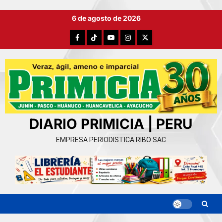
Ir
6 de agosto de 2026
al
contenido
Facebook
TikTok
YouTube
Instagram
X
DIARIO PRIMICIA | PERU
EMPRESA PERIODISTICA RIBO SAC