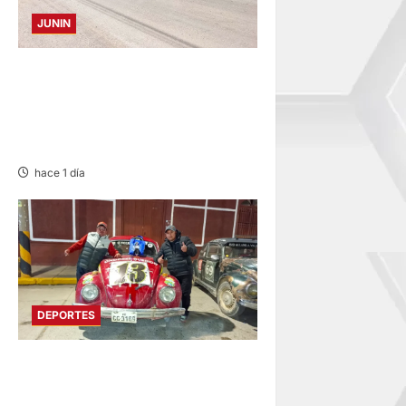
JUNIN
CONCEPCION: COLISIONAN
VOLQUETE Y CAMIÓN
DEJANDO DAÑOS DE
CONSIDERACIÓN
hace 1 día
DEPORTES
PILOTO ONDORINO: DESTACA
EN XVIII RALLY ANDINO DE