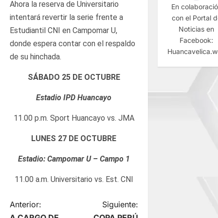
Ahora la reserva de Universitario
En colaboraci
intentará revertir la serie frente a
con el Portal 
Noticias en
Estudiantil CNI en Campomar U,
Facebook:
donde espera contar con el respaldo
Huancavelica.
de su hinchada.
SÁBADO 25 DE OCTUBRE
Estadio IPD Huancayo
11.00 p.m. Sport Huancayo vs. JMA
LUNES 27 DE OCTUBRE
Estadio: Campomar U – Campo 1
11.00 a.m. Universitario vs. Est. CNI
N
Anterior:
Siguiente:
A CARGO DE
COPA PERÚ