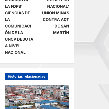
a
LA FDPB:
NACIONAL:
CIENCIAS DE
UNIÓN MINAS
v
LA
CONTRA ADT
e
COMUNICACI
DE SAN
ÓN DE LA
MARTÍN
g
UNCP DEBUTA
A NIVEL
a
NACIONAL
c
i
Historias relacionadas
ó
n
d