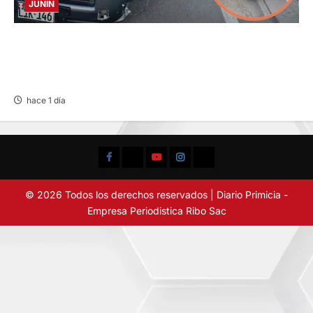
JUNIN
CHOQUE CAMIONETA Y AUTOMOVIL: DEJA
VARIOS HERIDOS EN LA CARRETERA
CENTRAL
hace 1 día
Facebook
TikTok
YouTube
Instagram
X
© 2026 Todos los derechos reservados | Diario Primicia -
Empresa Periodistica Ribo Sac