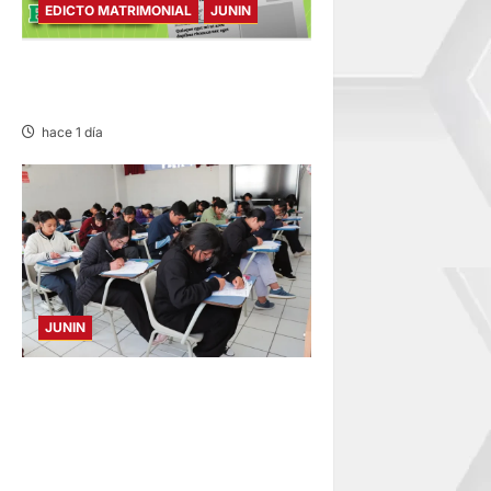
EDICTO MATRIMONIAL
JUNIN
EDICTO MATRIMONIAL –
MIÉRCOLES 05/AGO/2026
hace 1 día
JUNIN
EXAMEN EN HUANCAYO,
TARMA Y SATIPO: MEDICINA
HUMANA, ENFERMERÍA Y
DERECHO CON MÁS