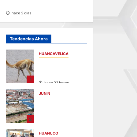
POSTULANTES A LA UNCP
hace 2 días
Tendencias Ahora
HUANCAVELICA
HUANCAVELICA:
SARNA AMENAZA A
LAS VICUÑAS
1
hace 22 horas
JUNIN
YANACANCHA:
ALCALDE
CUESTIONADO POR
2
OBRA INCONCLUSA
DE I.E.
HUANUCO
hace 24 horas