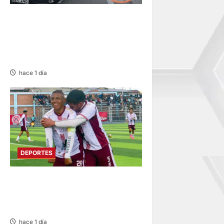
CHOQUE CAMIONETA Y
AUTOMOVIL: DEJA VARIOS
HERIDOS EN LA CARRETERA
CENTRAL
hace 1 día
DEPORTES
COPA PERÚ EN PASCO:
SOCIEDAD TIRO 28 GOLEA
12-0 A ACADEMIA PEPE
hace 1 día