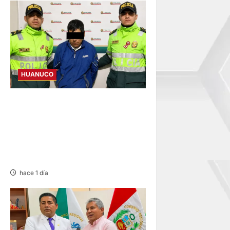
HUANUCO
DICTAN PRISIÓN
PREVENTIVA A SUJETO QUE
AGREDIÓ Y AMENAZÓ CON
ARMA A SUS HIJOS EN
LAURICOCHA
hace 1 día