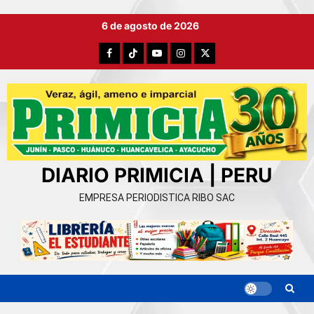
Ir
6 de agosto de 2026
al
contenido
Facebook
TikTok
YouTube
Instagram
X
DIARIO PRIMICIA | PERU
EMPRESA PERIODISTICA RIBO SAC