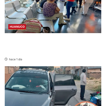
HUANUCO
LIMA-HUÁNUCO: DENUNCIAN HURTO DE
EQUIPAJES Y MERCADERÍA EN BUS
INTERPROVINCIAL
hace 1 día