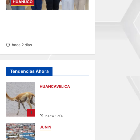
HUANUCO
INICIA SUPERVISIÓN EN
CENTROS DE AUCAYACU Y
PUMAHUASI
hace 2 días
Tendencias Ahora
HUANCAVELICA
HUANCAVELICA:
SARNA AMENAZA A
LAS VICUÑAS
1
hace 1 día
JUNIN
YANACANCHA: