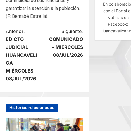
continuidad de sus funciones y
En colaboraci
garantizar la atención a la población.
con el Portal 
(F: Bernabé Estrella).
Noticias en
Facebook:
N
Anterior:
Siguiente:
Huancavelica.
EDICTO
COMUNICADO
a
JUDICIAL
– MIÉRCOLES
HUANCAVELI
08/JUL/2026
v
CA –
e
MIÉRCOLES
08/JUL/2026
g
a
Historias relacionadas
c
i