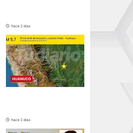
SENTENCIADO POR
HOMICIDIO DE MADRE Y SU
BEBÉ EN MARGOS
hace 2 días
HUANUCO
REMECE LA ZONA NORESTE
DE AUCAYACU SIN
REPORTAR DAÑOS
hace 2 días