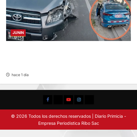
JUNIN
CHOQUE CAMIONETA Y AUTOMOVIL: DEJA
VARIOS HERIDOS EN LA CARRETERA
CENTRAL
hace 1 día
Facebook
TikTok
YouTube
Instagram
X
© 2026 Todos los derechos reservados | Diario Primicia -
Empresa Periodistica Ribo Sac