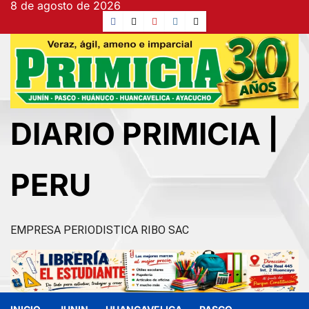
8 de agosto de 2026
Ir
Facebook
TikTok
YouTube
Instagram
X
al
contenido
DIARIO PRIMICIA |
PERU
EMPRESA PERIODISTICA RIBO SAC