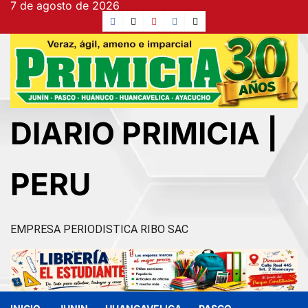
7 de agosto de 2026
Ir
Facebook
TikTok
YouTube
Instagram
X
al
contenido
DIARIO PRIMICIA |
PERU
EMPRESA PERIODISTICA RIBO SAC