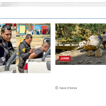
JUNIN
SUSTO, MIEDO Y LAGRIMAS: S
REMECIÓ AYER EN VARIAS PRO
«OZUNA TINGALÉS» POR
JUNÍN
A PENDIENTE
hace 3 horas