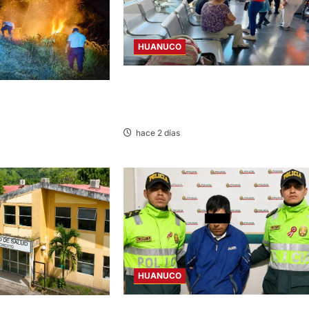
HUANUCO
LIMA-HUÁNUCO: DENUNCIAN HURTO 
OLAN INCENDIO
EQUIPAJES Y MERCADERÍA EN BUS
AN DAÑOS A
INTERPROVINCIAL
 CASERÍO SUPTE CHICO
hace 2 días
HUANUCO