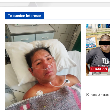
Te pueden interesar
HUANUCO
DETIENEN A 
REQUISITORI
hace 2 horas