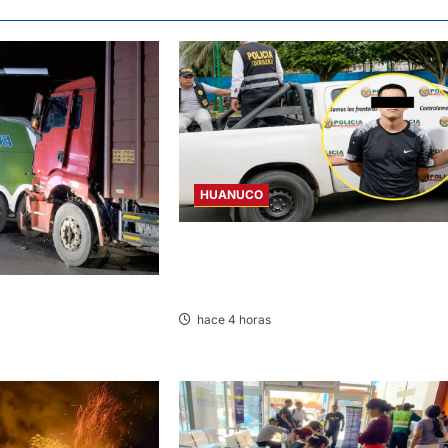
HUANUCO
DICTAN PRISIÓN PREVENTIVA PARA
INVESTIGADO POR MUERTE DE
ESTUDIANTE DE LA UNAS
LISIONAN EN LA
hace 4 horas
GO MARÍA-HUÁNUCO