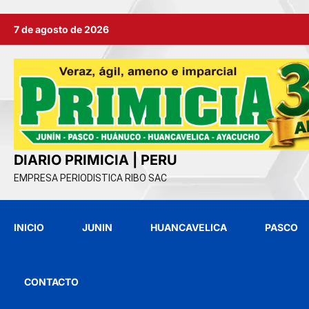
Ir
7 de agosto de 2026
al
contenido
DIARIO PRIMICIA | PERU
EMPRESA PERIODISTICA RIBO SAC
INICIO
JUNIN
HUANCAVELICA
PASCO
CONTACTO