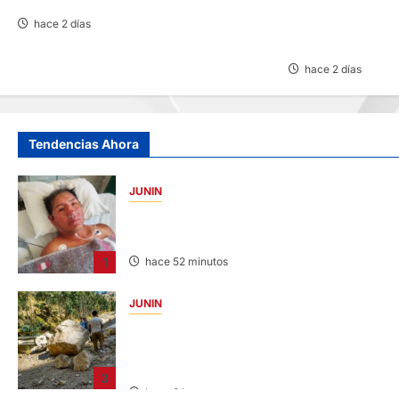
CANCELAN REINI
SALUD DE CACHI
hace 2 días
FILTRACIONES DE
hace 2 días
Tendencias Ahora
JUNIN
BUSCAN A FAMILIARES: DE PACIENTE
INTERNADO EN HOSPITAL DE JAUJA
1
hace 52 minutos
JUNIN
SUSTO, MIEDO Y LAGRIMAS: SISMO
REMECIÓ AYER EN VARIAS PROVINCIAS DE
JUNÍN
3
hace 3 horas