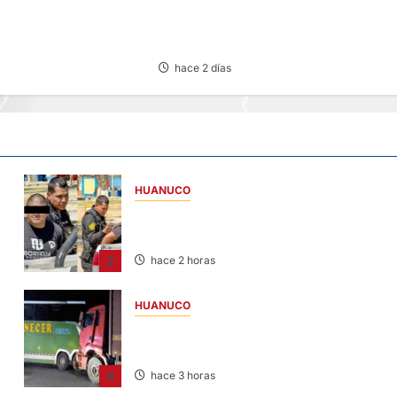
DICTAN PRISIÓN PREVENTIVA A SUJET
CIO DEL CENTRO DE
QUE AGREDIÓ Y AMENAZÓ CON ARMA
COTO POR
SUS HIJOS EN LAURICOCHA
 AGUA
hace 2 días
HUANUCO
DETIENEN A «OZUNA TINGALÉS» POR
REQUISITORIA PENDIENTE
2
hace 2 horas
HUANUCO
BUS Y CAMIÓN COLISIONAN EN LA
CARRETERA TINGO MARÍA-HUÁNUCO
4
hace 3 horas