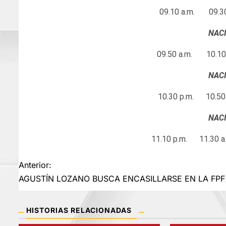
09.10 a.m. 09.30
NACI
09.50 a.m. 10.10
NACI
10.30 p.m. 10.50
NACI
11.10 p.m. 11.30 a.
Navegación
Anterior:
AGUSTÍN LOZANO BUSCA ENCASILLARSE EN LA FPF
de
entradas
HISTORIAS RELACIONADAS