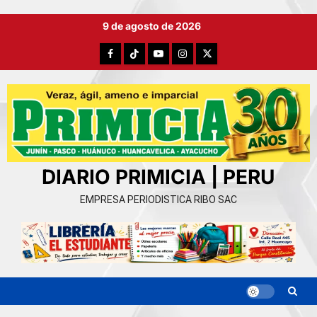
Ir
9 de agosto de 2026
al
contenido
Facebook
TikTok
YouTube
Instagram
X
DIARIO PRIMICIA | PERU
EMPRESA PERIODISTICA RIBO SAC