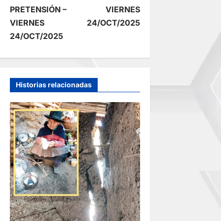
PRETENSIÓN –
VIERNES
v
VIERNES
24/OCT/2025
e
24/OCT/2025
g
a
Historias relacionadas
c
i
ó
n
d
e