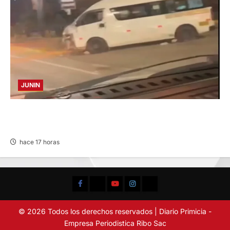
JUNIN
VIOLENTO CHOQUE: DEJA CINCO HERIDOS
POR EL “CAMINITO DE HUANCAYO”
hace 17 horas
Facebook
TikTok
YouTube
Instagram
X
© 2026 Todos los derechos reservados | Diario Primicia -
Empresa Periodistica Ribo Sac