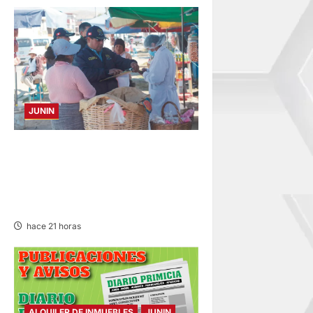
JUNIN
¡QUÉ REINCIDENTE!:
CLAUSURA PANADERÍA EN
JAUJA POR LA INMUNDICIA
HALLADA
hace 21 horas
ALQUILER DE INMUEBLES
JUNIN