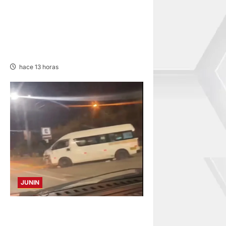
UNCP: RESULTADOS DEL
EXAMEN DE ADMISIÓN 2026-
II – AREAS I Y IV – SÁBADO 08
AGOSTO 2026
hace 13 horas
JUNIN
VIOLENTO CHOQUE: DEJA
CINCO HERIDOS POR EL