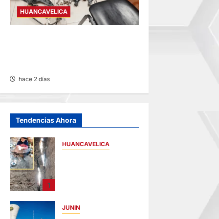
HUANCAVELICA
EN CHURCAMPA: “LOS
DESMANTELADORES DE
CHONTA” SON DETENIDOS
hace 2 días
Tendencias Ahora
HUANCAVELICA
CHURCAMPA:
COCINA CASI CAE
SOBRE MUJER
1
ADULTA TRAS
SISMO
JUNIN
hace 13 horas